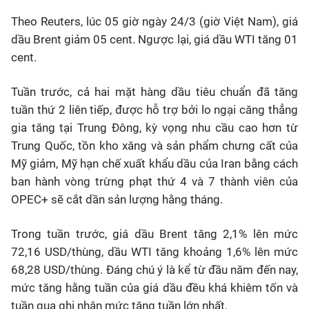
Theo Reuters, lúc 05 giờ ngày 24/3 (giờ Việt Nam), giá
dầu Brent giảm 05 cent. Ngược lại, giá dầu WTI tăng 01
cent.
Tuần trước, cả hai mặt hàng dầu tiêu chuẩn đã tăng
tuần thứ 2 liên tiếp, được hỗ trợ bởi lo ngại căng thẳng
gia tăng tại Trung Đông, kỳ vọng nhu cầu cao hơn từ
Trung Quốc, tồn kho xăng và sản phẩm chưng cất của
Mỹ giảm, Mỹ hạn chế xuất khẩu dầu của Iran bằng cách
ban hành vòng trừng phạt thứ 4 và 7 thành viên của
OPEC+ sẽ cắt dần sản lượng hằng tháng.
Trong tuần trước, giá dầu Brent tăng 2,1% lên mức
72,16 USD/thùng, dầu WTI tăng khoảng 1,6% lên mức
68,28 USD/thùng. Đáng chú ý là kể từ đầu năm đến nay,
mức tăng hằng tuần của giá dầu đều khá khiêm tốn và
tuần qua ghi nhận mức tăng tuần lớn nhất.