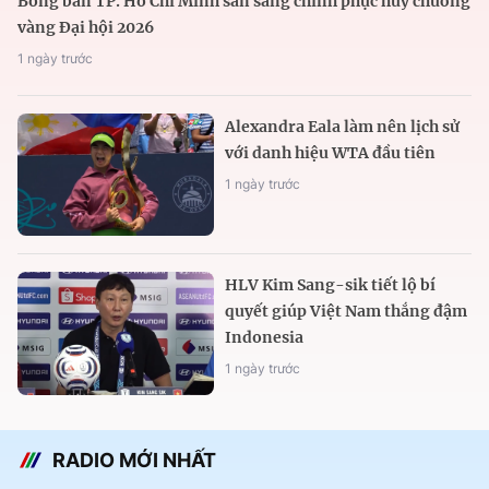
Bóng bàn TP. Hồ Chí Minh sẵn sàng chinh phục huy chương
vàng Đại hội 2026
1 ngày trước
Alexandra Eala làm nên lịch sử
với danh hiệu WTA đầu tiên
1 ngày trước
HLV Kim Sang-sik tiết lộ bí
quyết giúp Việt Nam thắng đậm
Indonesia
1 ngày trước
RADIO MỚI NHẤT