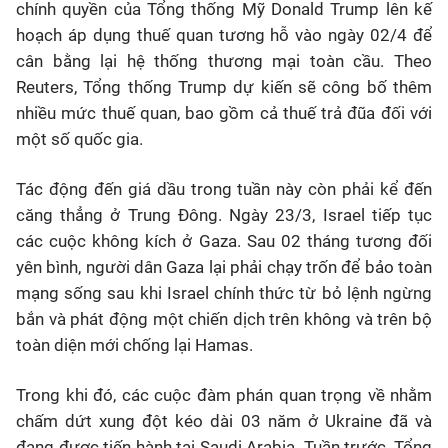
chính quyền của Tổng thống Mỹ Donald Trump lên kế
hoạch áp dụng thuế quan tương hỗ vào ngày 02/4 để
cân bằng lại hệ thống thương mại toàn cầu. Theo
Reuters, Tổng thống Trump dự kiến sẽ công bố thêm
nhiều mức thuế quan, bao gồm cả thuế trả đũa đối với
một số quốc gia.
Tác động đến giá dầu trong tuần này còn phải kể đến
căng thẳng ở Trung Đông. Ngày 23/3, Israel tiếp tục
các cuộc không kích ở Gaza. Sau 02 tháng tương đối
yên bình, người dân Gaza lại phải chạy trốn để bảo toàn
mạng sống sau khi Israel chính thức từ bỏ lệnh ngừng
bắn và phát động một chiến dịch trên không và trên bộ
toàn diện mới chống lại Hamas.
Trong khi đó, các cuộc đàm phán quan trọng về nhằm
chấm dứt xung đột kéo dài 03 năm ở Ukraine đã và
đang được tiến hành tại Saudi Arabia. Tuần trước, Tổng