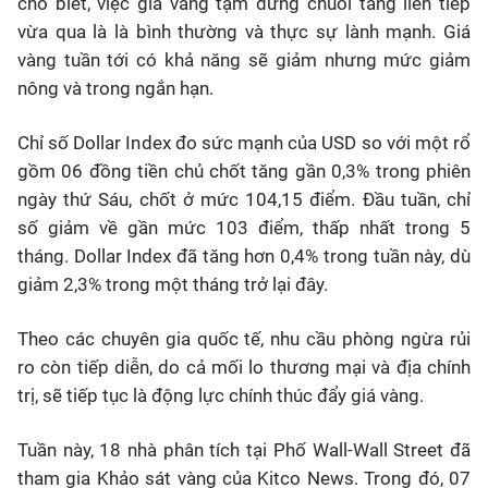
cho biết, việc giá vàng tạm dừng chuỗi tăng liên tiếp
vừa qua là là bình thường và thực sự lành mạnh. Giá
vàng tuần tới có khả năng sẽ giảm nhưng mức giảm
nông và trong ngắn hạn.
Chỉ số Dollar Index đo sức mạnh của USD so với một rổ
gồm 06 đồng tiền chủ chốt tăng gần 0,3% trong phiên
ngày thứ Sáu, chốt ở mức 104,15 điểm. Đầu tuần, chỉ
số giảm về gần mức 103 điểm, thấp nhất trong 5
tháng. Dollar Index đã tăng hơn 0,4% trong tuần này, dù
giảm 2,3% trong một tháng trở lại đây.
Theo các chuyên gia quốc tế, nhu cầu phòng ngừa rủi
ro còn tiếp diễn, do cả mối lo thương mại và địa chính
trị, sẽ tiếp tục là động lực chính thúc đẩy giá vàng.
Tuần này, 18 nhà phân tích tại Phố Wall-Wall Street đã
tham gia Khảo sát vàng của Kitco News. Trong đó, 07