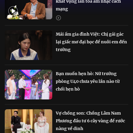
khát vọng lan tỏa âm nhạc cách
mạng
Mái ấm gia đình Việt: Chị gái gác
lại giấc mơ đại học để nuôi em đến
trường
Bạn muốn hẹn hò: Nữ trưởng
phòng U40 chưa yêu lần nào từ
chối hẹn hò
Vợ chồng son: Chồng Lâm Nam
Phương đầu tư 6 cây vàng để rước
nàng về dinh