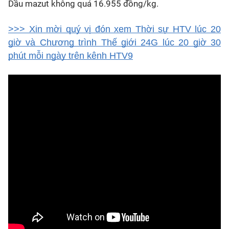
Dầu mazut không quá 16.955 đồng/kg.
>>> Xin mời quý vị đón xem Thời sự HTV lúc 20
giờ và Chương trình Thế giới 24G lúc 20 giờ 30
phút mỗi ngày trên kênh HTV9