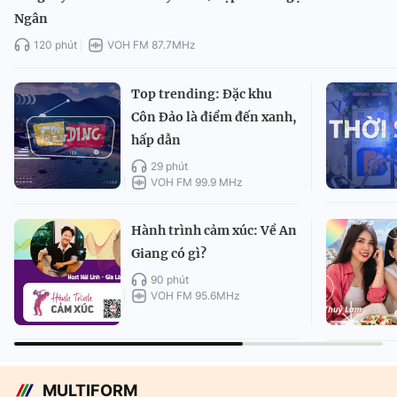
Ngân
120 phút
VOH FM 87.7MHz
Top trending: Đặc khu
Côn Đảo là điểm đến xanh,
hấp dẫn
29 phút
VOH FM 99.9 MHz
Hành trình cảm xúc: Về An
Giang có gì?
90 phút
VOH FM 95.6MHz
MULTIFORM