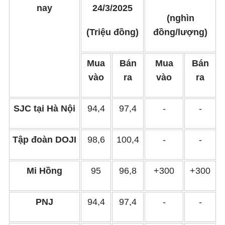
nay
24/3/2025
(nghìn
(Triệu đồng)
đồng/lượng)
Mua
Bán
Mua
Bán
vào
ra
vào
ra
SJC tại Hà Nội
94,4
97,4
-
-
Tập đoàn DOJI
98,6
100,4
-
-
Mi Hồng
95
96,8
+300
+300
PNJ
94,4
97,4
-
-