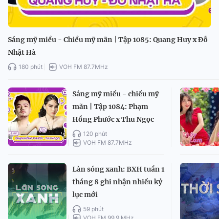
Sáng mỹ miều - Chiều mỹ mãn | Tập 1085: Quang Huy x Đỗ
Nhật Hà
180 phút
VOH FM 87.7MHz
Sáng mỹ miều - chiều mỹ
mãn | Tập 1084: Phạm
Hồng Phước x Thu Ngọc
120 phút
VOH FM 87.7MHz
Làn sóng xanh: BXH tuần 1
tháng 8 ghi nhận nhiều kỷ
lục mới
59 phút
VOH FM 99.9 MHz