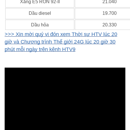
Xăng E5 RON 92-II
21.040
Dầu diesel
19.700
Dầu hỏa
20.330
>>> Xin mời quý vị đón xem Thời sự HTV lúc 20
giờ và Chương trình Thế giới 24G lúc 20 giờ 30
phút mỗi ngày trên kênh HTV9