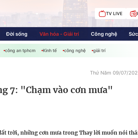
TV LIVE
Đời sống
Văn hóa - Giải trí
Công nghệ
Sức
công an tphcm
Kinh tế
công nghệ
giải trí
iải trí
Giáo dục
Kinh tế
Chí
c
Thứ Năm 09/07/2026
ng 7: "Chạm vào cơn mưa"
Sức khỏe
Đời sống
Khán giả HTV
Chuyện chúng tôi
đất trời, những cơn mưa trong Thay lời muốn nói thá