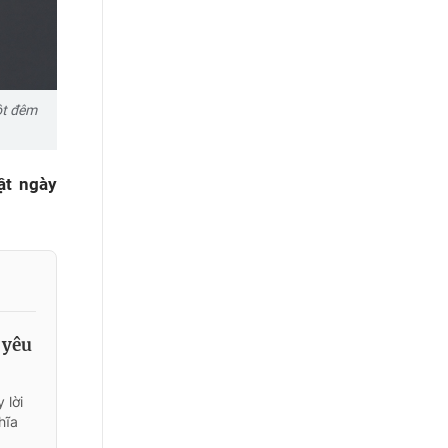
ột đêm
ật ngày
 yêu
 lời
hĩa