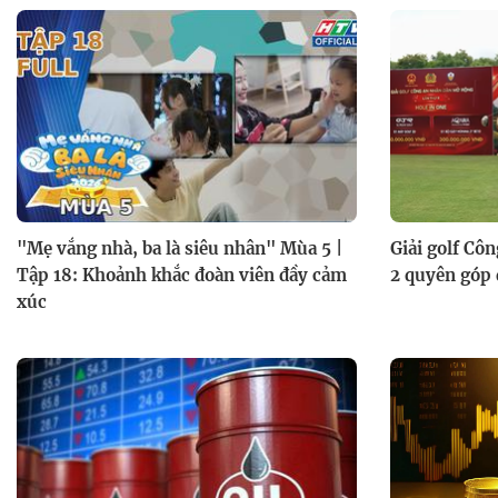
"Mẹ vắng nhà, ba là siêu nhân" Mùa 5 |
Giải golf Cô
Tập 18: Khoảnh khắc đoàn viên đầy cảm
2 quyên góp 
xúc