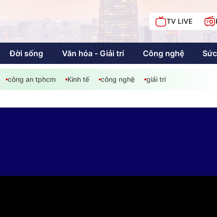
TV LIVE
Đời sống
Văn hóa - Giải trí
Công nghệ
Sức
công an tphcm
Kinh tế
công nghệ
giải trí
iải trí
Giáo dục
Kinh tế
Chí
c
Sức khỏe
Đời sống
Khán giả HTV
Chuyện chúng tôi