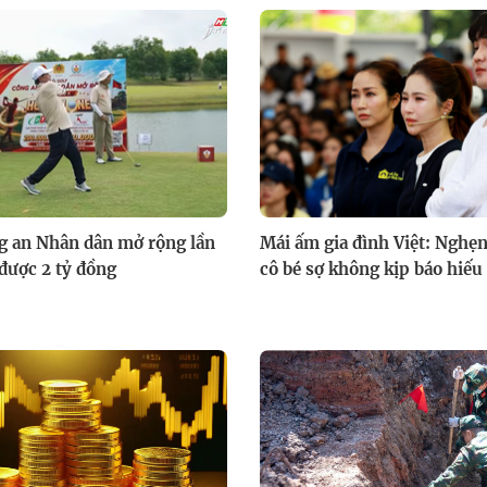
ng an Nhân dân mở rộng lần
Mái ấm gia đình Việt: Nghẹn
được 2 tỷ đồng
cô bé sợ không kịp báo hiếu