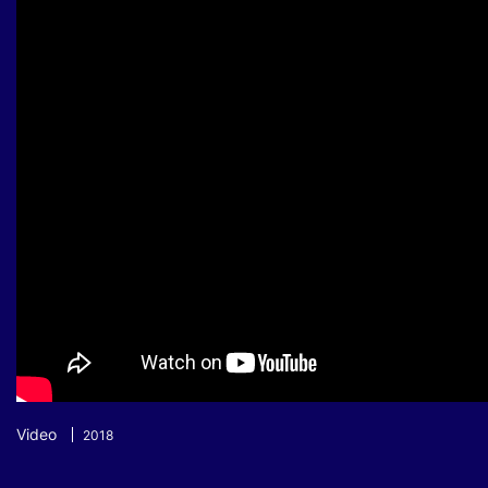
Sự kiện quan tâm
Chuyên đề
HTV Show
Không gian văn hóa
Thành phố
Hồ Chí Minh
ngủ
Chuyển đổi số
Chậm
Bé xem gì
Mái ấm gia
Việt
Các show 
Các chương
khác
Video
2018