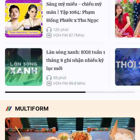
Sáng mỹ miều - chiều mỹ
mãn | Tập 1084: Phạm
Hồng Phước x Thu Ngọc
120 phút
VOH FM 87.7MHz
Làn sóng xanh: BXH tuần 1
tháng 8 ghi nhận nhiều kỷ
lục mới
59 phút
VOH FM 99.9 MHz
MULTIFORM