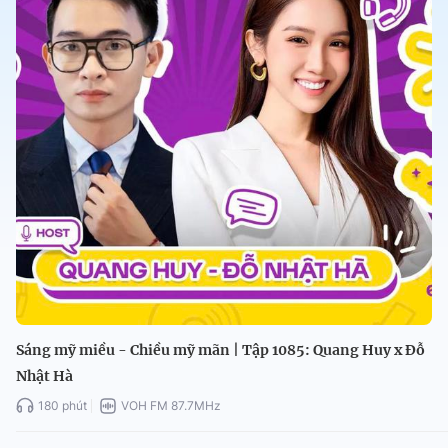
Sáng mỹ miều - Chiều mỹ mãn | Tập 1085: Quang Huy x Đỗ
Nhật Hà
180 phút
VOH FM 87.7MHz