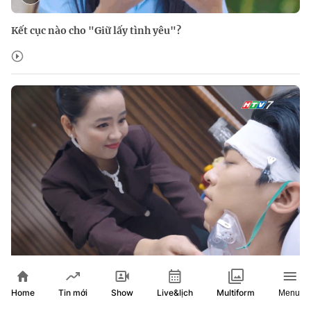
Kết cục nào cho "Giữ lấy tình yêu"?
Giữ lấy tình yêu: Bà Nga rút ống thở của Thế Hải để đoạt gia
Home
Show
Live&lịch
Tin mới
Multiform
Menu
sản