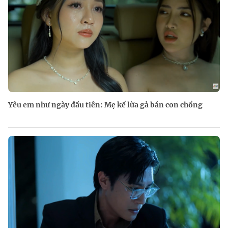
Yêu em như ngày đầu tiên: Mẹ kế lừa gả bán con chồng