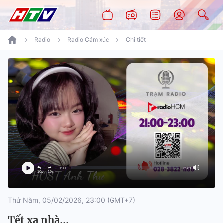
Radio
Radio Cảm xúc
Chi tiết
0:00
1:58:07
10s
10s
Thứ Năm, 05/02/2026, 23:00 (GMT+7)
Tết xa nhà...