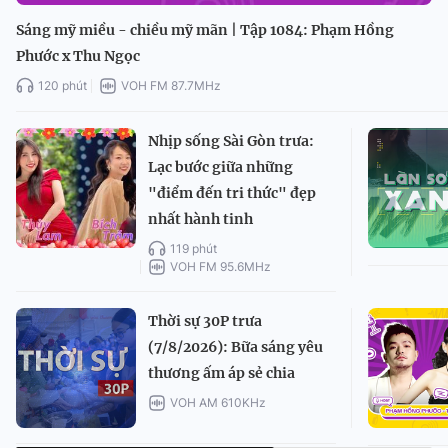
Sáng mỹ miều - chiều mỹ mãn | Tập 1084: Phạm Hồng
Phước x Thu Ngọc
120 phút
VOH FM 87.7MHz
Nhịp sống Sài Gòn trưa:
Lạc bước giữa những
"điểm đến tri thức" đẹp
nhất hành tinh
119 phút
VOH FM 95.6MHz
Thời sự 30P trưa
(7/8/2026): Bữa sáng yêu
thương ấm áp sẻ chia
VOH AM 610KHz