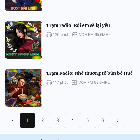
Trạm radio: Rồi em sẽ lại yêu
120 phút
VOH FM 95.6MHz
Trạm Radio: Nhớ thương tô bún bò Huế
117 phút
VOH FM 95.6MHz
«
1
2
3
4
5
6
»