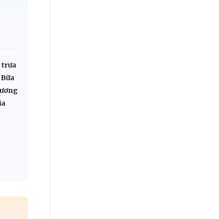
 trưa
 Bữa
hương
ia