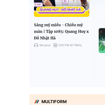
Sáng mỹ miều - Chiều mỹ
mãn | Tập 1085: Quang Huy x
Đỗ Nhật Hà
180 phút
VOH FM 87.7MHz
MULTIFORM