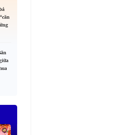
bá
“căn
lửng
Săn
giữa
chua