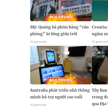
Mỹ: Quảng bá phim bằng “căn
Croatia
phòng” lơ lửng giữa trời
ngâm mì
10 giờ trước
10 giờ trướ
Australia phát triển nhà thông
Tây Ban
minh hỗ trợ người cao tuổi
trong đ
qua Địa
10 giờ trước