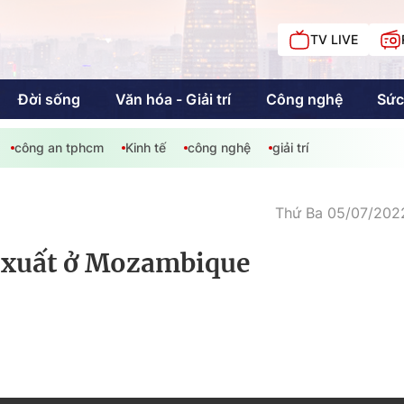
TV LIVE
Đời sống
Văn hóa - Giải trí
Công nghệ
Sức
công an tphcm
Kinh tế
công nghệ
giải trí
iải trí
Giáo dục
Kinh tế
Chí
c
Thứ Ba 05/07/2022
i xuất ở Mozambique
Sức khỏe
Đời sống
Khán giả HTV
Chuyện chúng tôi