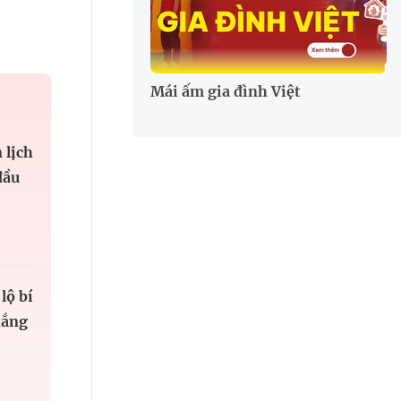
Mái ấm gia đình Việt
 lịch
đầu
lộ bí
hắng