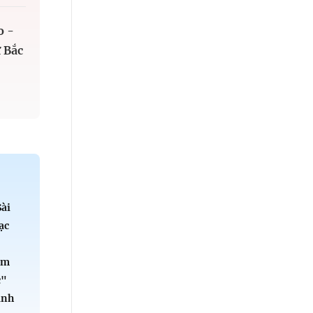
o -
 Bắc
Sài
ạc
ểm
c"
ành