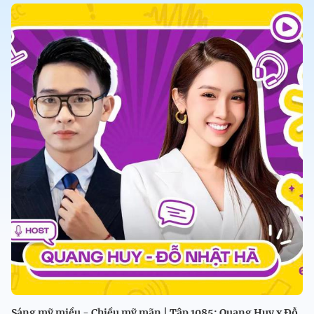
Sáng mỹ miều - Chiều mỹ mãn | Tập 1085: Quang Huy x Đỗ