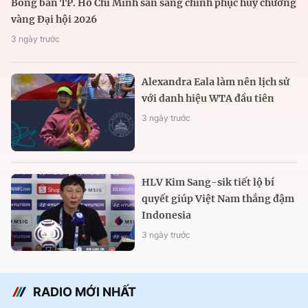
Bóng bàn TP. Hồ Chí Minh sẵn sàng chinh phục huy chương
vàng Đại hội 2026
3 ngày trước
Alexandra Eala làm nên lịch sử
với danh hiệu WTA đầu tiên
3 ngày trước
HLV Kim Sang-sik tiết lộ bí
quyết giúp Việt Nam thắng đậm
Indonesia
3 ngày trước
RADIO MỚI NHẤT