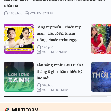
Nhật Hà
180 phút
VOH FM 87.7MHz
Sáng mỹ miều - chiều mỹ
mãn | Tập 1084: Phạm
Hồng Phước x Thu Ngọc
120 phút
VOH FM 87.7MHz
Làn sóng xanh: BXH tuần 1
tháng 8 ghi nhận nhiều kỷ
lục mới
59 phút
VOH FM 99.9 MHz
MULTIFORM