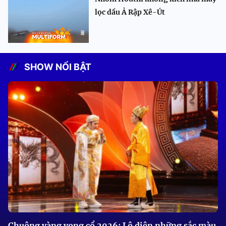
lọc dầu Ả Rập Xê-Út
SHOW NỔI BẬT
Chuông vàng vọng cổ 2026: Lộ diện những sắc màu