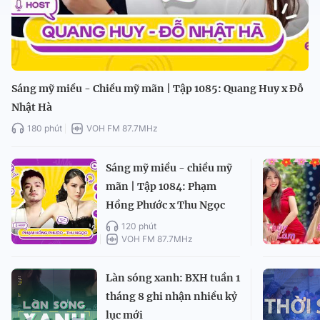
Sáng mỹ miều - Chiều mỹ mãn | Tập 1085: Quang Huy x Đỗ
Nhật Hà
180 phút
VOH FM 87.7MHz
Sáng mỹ miều - chiều mỹ
mãn | Tập 1084: Phạm
Hồng Phước x Thu Ngọc
120 phút
VOH FM 87.7MHz
Làn sóng xanh: BXH tuần 1
tháng 8 ghi nhận nhiều kỷ
lục mới