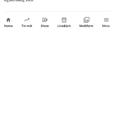
Home
Show
Live&lịch
Tin mới
Multiform
Menu
Thông báo Kết luận của Tổng Bí thư, Chủ tịch nước Tô Lâm
tại Phiên họp BCĐ Trung ương thực hiện Nghị quyết 57