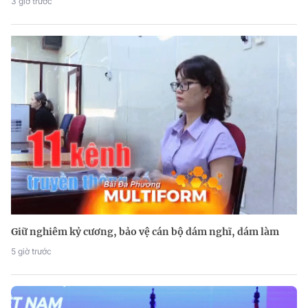
3 giờ trước
Giữ nghiêm kỷ cương, bảo vệ cán bộ dám nghĩ, dám làm
5 giờ trước