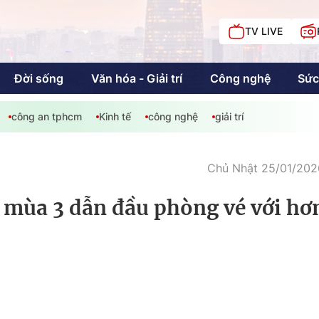
TV LIVE
Đời sống
Văn hóa - Giải trí
Công nghệ
Sức
công an tphcm
Kinh tế
công nghệ
giải trí
iải trí
Giáo dục
Kinh tế
Chí
c
Chủ Nhật 25/01/2026
mùa 3 dẫn đầu phòng vé với hơ
Sức khỏe
Đời sống
Khán giả HTV
Chuyện chúng tôi