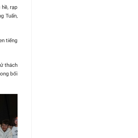
 hề, rạp
ng Tuấn,
en tiếng
hử thách
rong bối