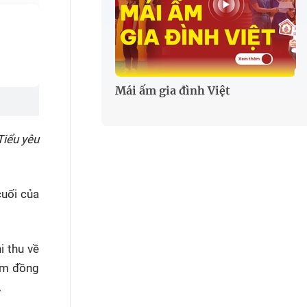
Mái ấm gia đình Việt
iểu yêu
cuối của
i thu về
him đồng
.