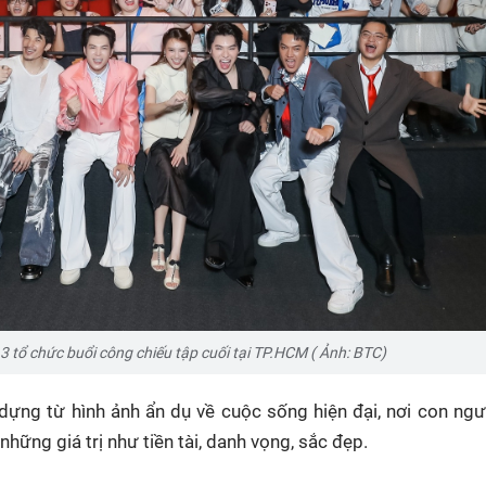
 tổ chức buổi công chiếu tập cuối tại TP.HCM ( Ảnh: BTC)
ựng từ hình ảnh ẩn dụ về cuộc sống hiện đại, nơi con ng
hững giá trị như tiền tài, danh vọng, sắc đẹp.