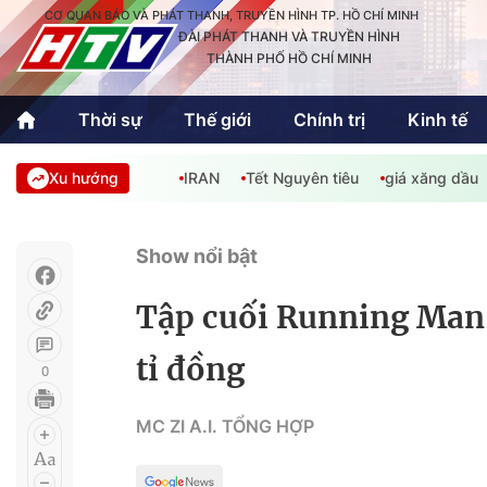
CƠ QUAN BÁO VÀ PHÁT THANH, TRUYỀN HÌNH TP. HỒ CHÍ MINH
ĐÀI PHÁT THANH VÀ TRUYỀN HÌNH
THÀNH PHỐ HỒ CHÍ MINH
Thời sự
Thế giới
Chính trị
Kinh tế
Xu hướng
IRAN
Tết Nguyên tiêu
giá xăng dầu
Thời sự
Thể thao
Văn hóa - G
Trong nước
Trong nướ
Show nổi bật
Quốc tế
Quốc tế
Tập cuối Running Man 
An Sinh
Sách hay cuối tuần
Thế giới
tỉ đồng
0
Kinh doanh
Công nghệ
Phóng sự
MC ZI A.I. TỔNG HỢP