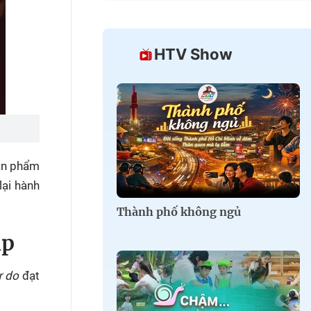
HTV Show
ản phẩm
lại hành
Thành phố không ngủ
ạp
ự do
đạt