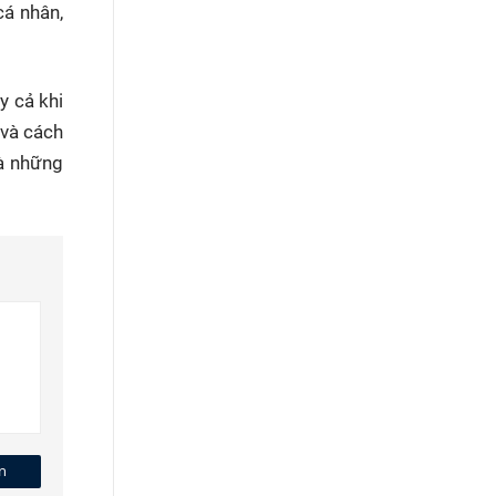
cá nhân,
y cả khi
 và cách
là những
n