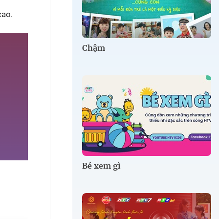
cao.
Chậm
Bé xem gì