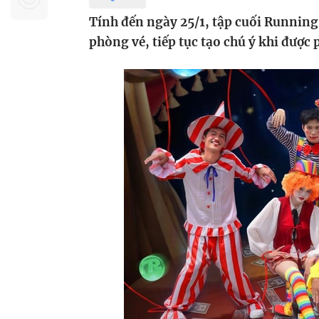
Sự kiện quan tâm
Chuyên đề
HTV Show
Tính đến ngày 25/1, tập cuối Running 
Không gian văn hóa
Thành phố
phòng vé, tiếp tục tạo chú ý khi được 
Hồ Chí Minh
ngủ
Chuyển đổi số
Chậm
Bé xem gì
Mái ấm gia
Việt
Các show 
Các chương
khác