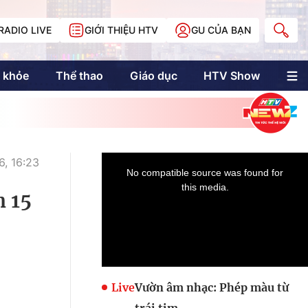
RADIO LIVE
GIỚI THIỆU HTV
GU CỦA BẠN
 khỏe
Thể thao
Giáo dục
HTV Show
nh trị
Multimedia
Multiform
Longform
NewZgraphic
, 16:23
Doanh nhân Sài
Gòn
n 15
Các trang liên kết
Live
Vườn âm nhạc: Phép màu từ