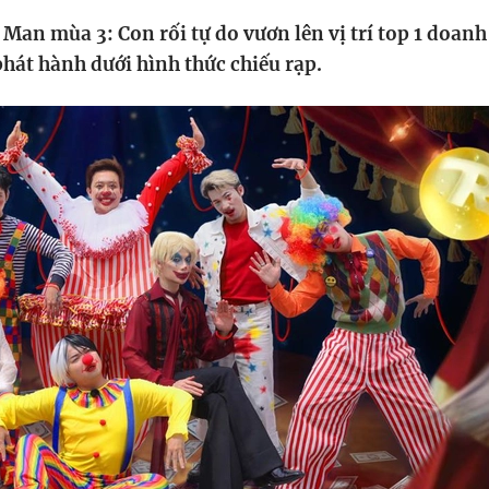
HTV Phim
HTV Sự kiện
HTV
Man mùa 3: Con rối tự do vươn lên vị trí top 1 doanh
 không
Phim truyền hình
Made By Vietnam
Cuộ
phát hành dưới hình thức chiếu rạp.
Cúp
Phim tài liệu
Ngày hội HTV
Cuộ
Innovation Fest
HT
Chung một tấm
SEA
 đình
lòng
khác
 trình