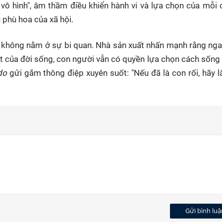
vô hình", âm thầm điều khiển hành vi và lựa chọn của mỗi 
 phù hoa của xã hội.
 không nằm ở sự bi quan. Nhà sản xuất nhấn mạnh rằng nga
ệt của đời sống, con người vẫn có quyền lựa chọn cách sống
 do
gửi gắm thông điệp xuyên suốt: "Nếu đã là con rối, hãy 
Gửi bình luậ