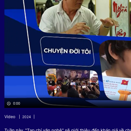
Sự kiện quan tâm
Chuyên đề
HTV Show
Không gian văn hóa
Thành phố
Hồ Chí Minh
ngủ
Chuyển đổi số
Chậm
Bé xem gì
Mái ấm gia
Việt
Các show 
Các chương
khác
0:00
Video
2024
Tuần này, "Tạp chí văn nghệ" sẽ giới thiệu đến khán giả về 