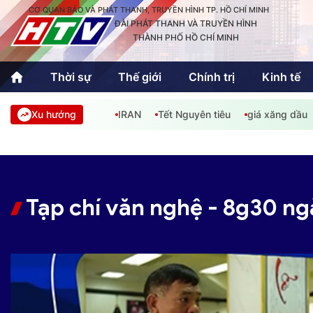
CƠ QUAN BÁO VÀ PHÁT THANH, TRUYỀN HÌNH TP. HỒ CHÍ MINH
ĐÀI PHÁT THANH VÀ TRUYỀN HÌNH
THÀNH PHỐ HỒ CHÍ MINH
Thời sự
Thế giới
Chính trị
Kinh tế
Xu hướng
IRAN
Tết Nguyên tiêu
giá xăng dầu
Thời sự
Thể thao
Văn hóa - G
Trong nước
Trong nướ
Quốc tế
Quốc tế
Tạp chí văn nghệ - 8g30 ng
An Sinh
Sách hay cuối tuần
Thế giới
Kinh doanh
Công nghệ
Phóng sự