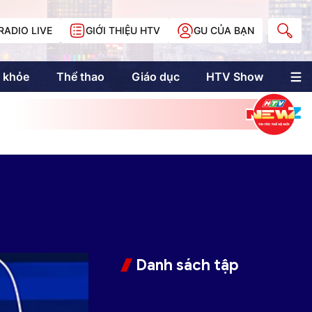
RADIO LIVE
GIỚI THIỆU HTV
GU CỦA BẠN
 khỏe
Thể thao
Giáo dục
HTV Show
nh trị
Multimedia
Multiform
Longform
NewZgraphic
Doanh nhân Sài
Gòn
Các trang liên kết
Danh sách tập