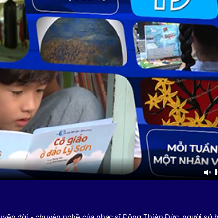
HTV Phim
HTV Sự kiện
HTV
 không
Phim truyền hình
Made By Vietnam
Cuộ
Cúp
Phim tài liệu
Ngày hội HTV
Cuộ
Innovation Fest
HT
Chung một tấm
SEA
 đình
lòng
khác
 trình
chuyện đời - chuyện nghề của nhạc sĩ Đông Thiên Đức, người sở 