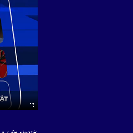
 Thể thao
c đua xe đạp
 Truyền hình
c đua offroad
V
 Games 33
hữu nhiều sáng tác