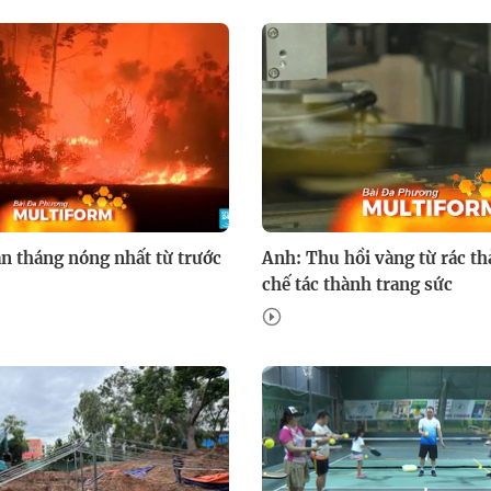
n tháng nóng nhất từ trước
Anh: Thu hồi vàng từ rác thả
chế tác thành trang sức