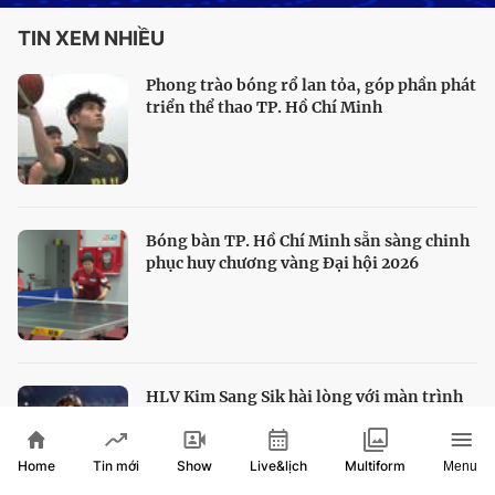
TIN XEM NHIỀU
Phong trào bóng rổ lan tỏa, góp phần phát
triển thể thao TP. Hồ Chí Minh
Bóng bàn TP. Hồ Chí Minh sẵn sàng chinh
phục huy chương vàng Đại hội 2026
HLV Kim Sang Sik hài lòng với màn trình
diễn của tuyển Việt Nam
Home
Show
Live&lịch
Tin mới
Multiform
Menu