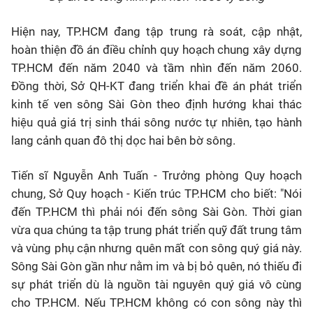
Hiện nay, TP.HCM đang tập trung rà soát, cập nhật,
hoàn thiện đồ án điều chỉnh quy hoạch chung xây dựng
TP.HCM đến năm 2040 và tầm nhìn đến năm 2060.
Đồng thời, Sở QH-KT đang triển khai đề án phát triển
kinh tế ven sông Sài Gòn theo định hướng khai thác
hiệu quả giá trị sinh thái sông nước tự nhiên, tạo hành
lang cảnh quan đô thị dọc hai bên bờ sông.
Tiến sĩ Nguyễn Anh Tuấn - Trưởng phòng Quy hoạch
chung, Sở Quy hoạch - Kiến trúc TP.HCM cho biết: "Nói
đến TP.HCM thì phải nói đến sông Sài Gòn. Thời gian
vừa qua chúng ta tập trung phát triển quỹ đất trung tâm
và vùng phụ cận nhưng quên mất con sông quý giá này.
Sông Sài Gòn gần như nằm im và bị bỏ quên, nó thiếu đi
sự phát triển dù là nguồn tài nguyên quý giá vô cùng
cho TP.HCM. Nếu TP.HCM không có con sông này thì