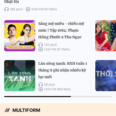
Nhật Hà
180 phút
VOH FM 87.7MHz
Sáng mỹ miều - chiều mỹ
mãn | Tập 1084: Phạm
Hồng Phước x Thu Ngọc
120 phút
VOH FM 87.7MHz
Làn sóng xanh: BXH tuần 1
tháng 8 ghi nhận nhiều kỷ
lục mới
59 phút
VOH FM 99.9 MHz
MULTIFORM