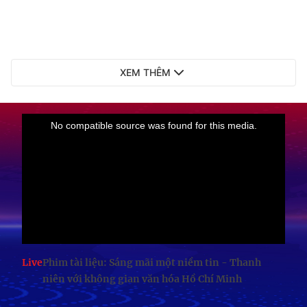
XEM THÊM
Live
Phim tài liệu: Sáng mãi một niềm tin - Thanh
niên với không gian văn hóa Hồ Chí Minh