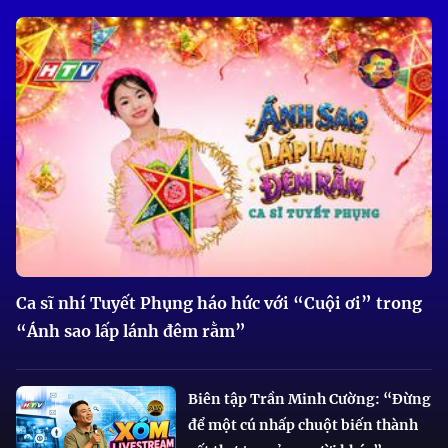
Ca sĩ nhí Tuyết Phụng háo hức với “Cuội ơi” trong
“Ánh sao lấp lánh đêm rằm”
Biên tập Trần Minh Cường: “Đừng
để một cú nhấp chuột biến thành