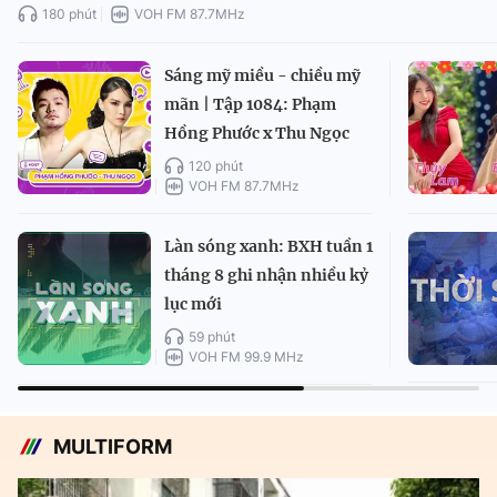
180 phút
VOH FM 87.7MHz
Sáng mỹ miều - chiều mỹ
mãn | Tập 1084: Phạm
Hồng Phước x Thu Ngọc
120 phút
VOH FM 87.7MHz
Làn sóng xanh: BXH tuần 1
tháng 8 ghi nhận nhiều kỷ
lục mới
59 phút
VOH FM 99.9 MHz
MULTIFORM