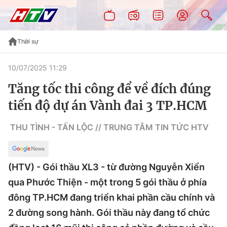
Thời sự
10/07/2025 11:29
Tăng tốc thi công để về đích đúng
tiến độ dự án Vành đai 3 TP.HCM
THU TÌNH - TẤN LỘC // TRUNG TÂM TIN TỨC HTV
(HTV) - Gói thầu XL3 - từ đường Nguyễn Xiển
qua Phước Thiện - một trong 5 gói thầu ở phía
đông TP.HCM đang triển khai phần cầu chính và
2 đường song hành. Gói thầu này đang tổ chức