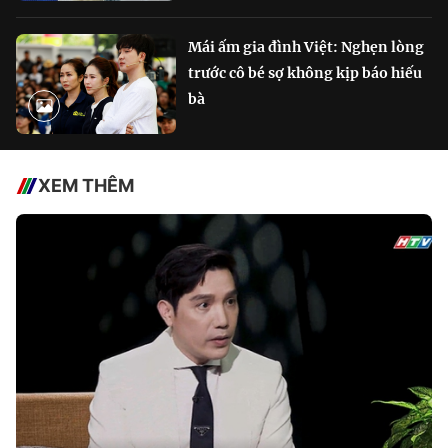
Mái ấm gia đình Việt: Nghẹn lòng
trước cô bé sợ không kịp báo hiếu
bà
XEM THÊM