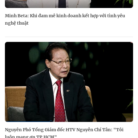
Minh Beta: Khi đam mê kinh doanh kết hợp với tình yêu
nghệ thuật
Nguyên Phó Tổng Giám đốc HTV Nguyễn Chí Tân: "Tôi
luôn mang ơn TP.HCM"