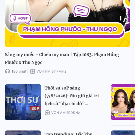
Sáng mỹ miều - Chiều mỹ mãn | Tập 1083: Phạm Hồng
Phước x Thu Ngọc
180 phút
VOH FM 87.7MHz
Thời sự 30P sáng
(7/8/2026): Gìn giữ giá trị
lịch sử “địa chỉ đỏ”...
VOH AM 610KHz
Top trending: Đặc khu