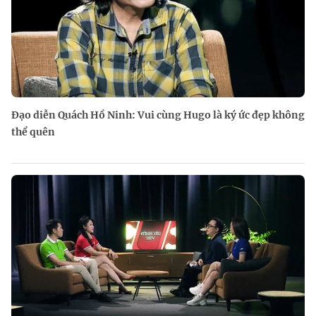
Đạo diễn Quách Hồ Ninh: Vui cùng Hugo là ký ức đẹp không
thể quên