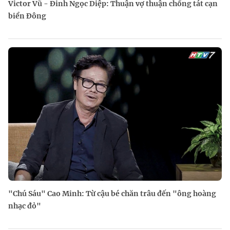
Victor Vũ - Đinh Ngọc Diệp: Thuận vợ thuận chồng tát cạn
biển Đông
"Chú Sáu" Cao Minh: Từ cậu bé chăn trâu đến "ông hoàng
nhạc đỏ"