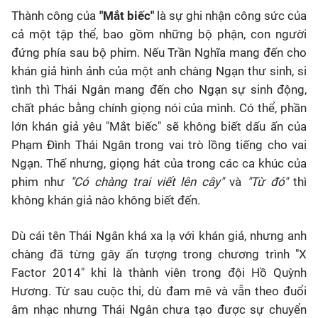
Thành công của
"Mắt biếc"
là sự ghi nhận công sức của
cả một tập thể, bao gồm những bộ phận, con người
đứng phía sau bộ phim. Nếu Trần Nghĩa mang đến cho
khán giả hình ảnh của một anh chàng Ngạn thư sinh, si
tình thì Thái Ngân mang đến cho Ngạn sự sinh động,
chất phác bằng chính giọng nói của mình. Có thể, phần
lớn khán giả yêu "Mắt biếc" sẽ không biết dấu ấn của
Phạm Đình Thái Ngân trong vai trò lồng tiếng cho vai
Ngạn. Thế nhưng, giọng hát của trong các ca khúc của
phim như
"Có chàng trai viết lên cây"
và
"Từ đó"
thì
không khán giả nào không biết đến.
Dù cái tên Thái Ngân khá xa lạ với khán giả, nhưng anh
chàng đã từng gây ấn tượng trong chương trình "X
Factor 2014" khi là thành viên trong đội Hồ Quỳnh
Hương. Từ sau cuộc thi, dù đam mê và vẫn theo đuổi
âm nhạc nhưng Thái Ngân chưa tạo được sự chuyển