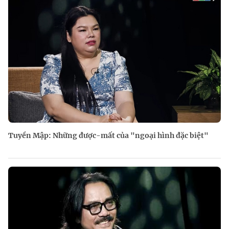
Tuyền Mập: Những được-mất của "ngoại hình đặc biệt"