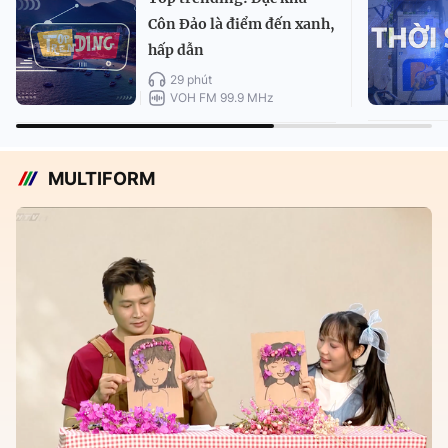
Côn Đảo là điểm đến xanh,
hấp dẫn
29 phút
VOH FM 99.9 MHz
MULTIFORM