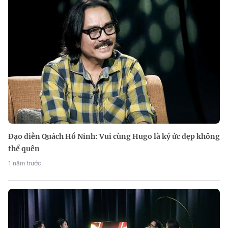
Đạo diễn Quách Hồ Ninh: Vui cùng Hugo là ký ức đẹp không
thể quên
1 năm trước