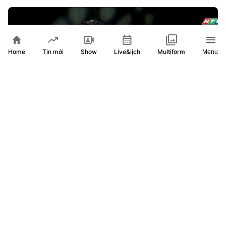
Home
Show
Live&lịch
Tin mới
Multiform
Menu
Ca sĩ Lam Trường hát mừng "người bạn" HTV tuổi 50