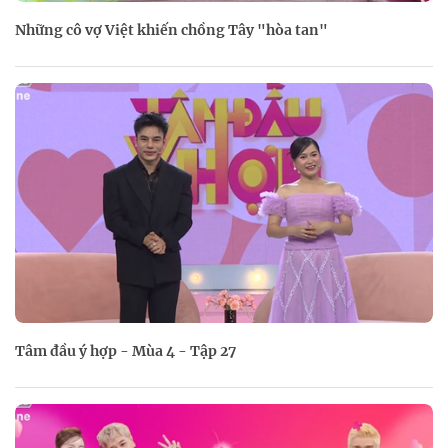
Những cô vợ Việt khiến chồng Tây "hòa tan"
Tâm đầu ý hợp - Mùa 4 - Tập 27