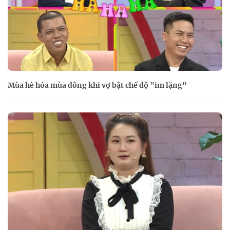
Mùa hè hóa mùa đông khi vợ bật chế độ "im lặng"