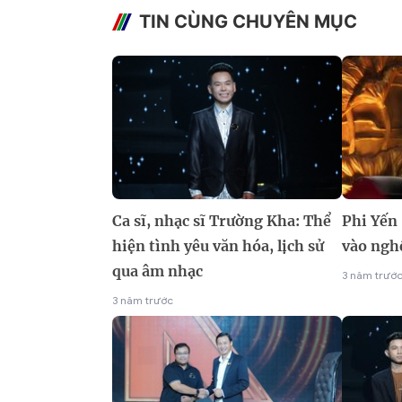
TIN CÙNG CHUYÊN MỤC
Ca sĩ, nhạc sĩ Trường Kha: Thể
Phi Yến
hiện tình yêu văn hóa, lịch sử
vào ngh
qua âm nhạc
3 năm trướ
3 năm trước