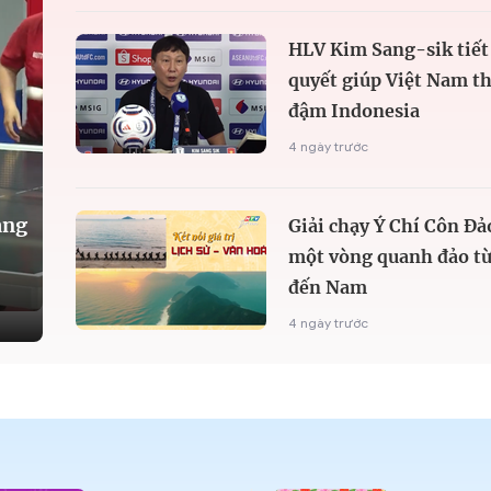
HLV Kim Sang-sik tiết 
quyết giúp Việt Nam t
đậm Indonesia
4 ngày trước
àng
Giải chạy Ý Chí Côn Đả
một vòng quanh đảo từ
đến Nam
4 ngày trước