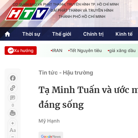
CƠ QUAN BÁO VÀ PHÁT THANH, TRUYỀN HÌNH TP. HỒ CHÍ MINH
ĐÀI PHÁT THANH VÀ TRUYỀN HÌNH
THÀNH PHỐ HỒ CHÍ MINH
Thời sự
Thế giới
Chính trị
Kinh tế
Xu hướng
IRAN
Tết Nguyên tiêu
giá xăng dầu
Thời sự
Thể thao
Văn hóa - G
Trong nước
Trong nướ
Tin tức - Hậu trường
Quốc tế
Quốc tế
Tạ Minh Tuấn và ước m
An Sinh
Sách hay cuối tuần
Thế giới
đáng sống
0
Kinh doanh
Công nghệ
Phóng sự
Mỹ Hạnh