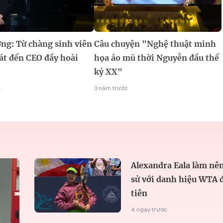
ng: Từ chàng sinh viên
Câu chuyện "Nghệ thuật minh
át đến CEO đầy hoài
họa áo mũ thời Nguyễn đầu thế
kỷ XX"
c
3 năm trước
Alexandra Eala làm nên
sử với danh hiệu WTA 
tiên
4 ngày trước