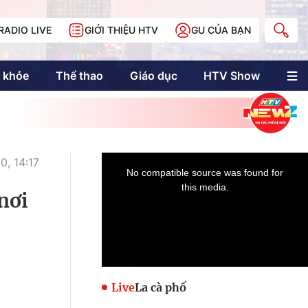
RADIO LIVE
GIỚI THIỆU HTV
GU CỦA BẠN
 khỏe
Thể thao
Giáo dục
HTV Show
nh trị
Multimedia
Multiform
Longform
NewZgraphic
, 14:17
Doanh nhân Sài
Gòn
nơi
Các trang liên kết
Live
La cà phố