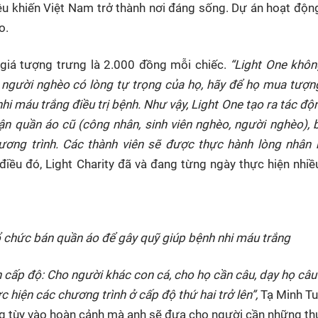
tiêu khiến Việt Nam trở thành nơi đáng sống. Dự án hoạt độn
áo.
giá tượng trưng là 2.000 đồng mỗi chiếc.
“Light One khô
vì người nghèo có lòng tự trọng của họ, hãy để họ mua tượn
i máu trắng điều trị bệnh. Như vậy, Light One tạo ra tác đ
hận quần áo cũ (công nhân, sinh viên nghèo, người nghèo), 
ương trình. Các thành viên sẽ được thực hành lòng nhân 
iều đó, Light Charity đã và đang từng ngày thực hiện nhiề
tổ chức bán quần áo để gây quỹ giúp bệnh nhi máu trắng
ấp độ: Cho người khác con cá, cho họ cần câu, dạy họ câu 
c hiện các chương trình ở cấp độ thứ hai trở lên”,
Tạ Minh T
rằng tùy vào hoàn cảnh mà anh sẽ đưa cho người cần những th