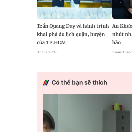
Trần Quang Duy và hành trình
An Khươ
khai phá du lịch quận, huyện
nhút nh
của TP.HCM
bão
3 năm trước
3 năm trướ
Có thể bạn sẽ thích