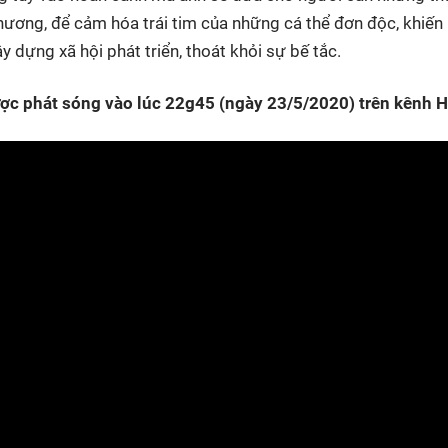
hương, để cảm hóa trái tim của những cá thể đơn độc, khiến
 dựng xã hội phát triển, thoát khỏi sự bế tắc.
ợc phát sóng vào lúc 22g45 (ngày 23/5/2020) trên kênh 