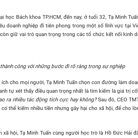
HTV Phim
HTV Sự kiện
HTV
 không
Phim truyền hình
Made By Vietnam
Cuộ
Đại học Bách khoa TP.HCM, đến nay, ở tuổi 32, Tạ Minh Tuấ
Cúp
u doanh nghiệp đi tiên phong trong một số lĩnh vực tại V
Phim tài liệu
Ngày hội HTV
còn giữ vai trò quan trọng trong các tổ chức kết nối kinh 
Cuộ
Innovation Fest
HT
Chung một tấm
SEA
 đình
lòng
 thành công với những bước đi rõ ràng trong sự nghiệp
khác
 có ích cho mọi người, Tạ Minh Tuấn chọn con đường làm do
 trình
nh tự xét thấy điều quan trọng nhất là tìm kiếm là giá trị cốt
tạo ra nhiều tác động tích cực hay không?
Sau đó, CEO TM
có thể kiếm nhiều tiền nhưng gây hại cho xã hội, để cho l
xã hội, Tạ Minh Tuấn cùng người học trò là Hồ Đức Hải đ