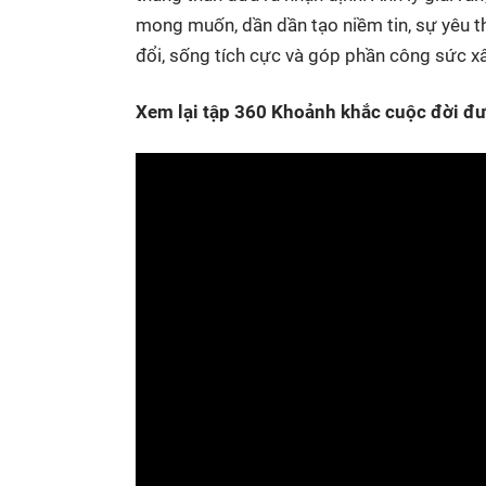
mong muốn, dần dần tạo niềm tin, sự yêu t
đổi, sống tích cực và góp phần công sức xây
Xem lại tập 360 Khoảnh khắc cuộc đời đư