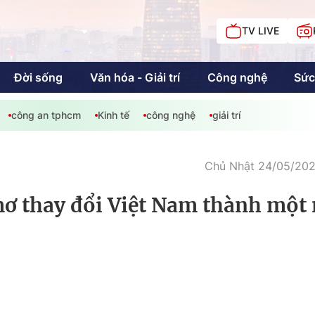
TV LIVE
Đời sống
Văn hóa - Giải trí
Công nghệ
Sức
công an tphcm
Kinh tế
công nghệ
giải trí
iải trí
Giáo dục
Kinh tế
Chí
c
Chủ Nhật 24/05/2020
ơ thay đổi Việt Nam thành một 
Sức khỏe
Đời sống
Khán giả HTV
Chuyện chúng tôi