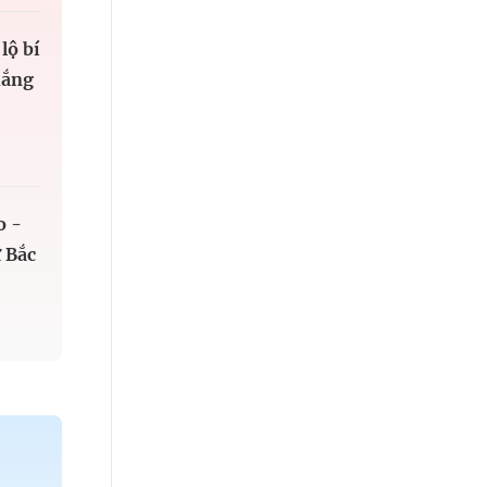
lộ bí
hắng
o -
 Bắc