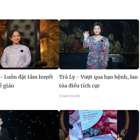
 - Luôn đặt tâm huyết
Trà Ly - Vượt qua bạo bệnh, lan
ề giáo
tỏa điều tích cực
c
3 năm trước