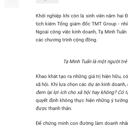
Sự kiện quan tâm
Chuyên đề
HTV Show
Không gian văn hóa
Thành phố
Khởi nghiệp khi còn là sinh viên năm hai 
Hồ Chí Minh
ngủ
tịch kiêm Tổng giám đốc TMT Group - nhiề
Ngoài công việc kinh doanh, Tạ Minh Tuấn 
Chuyển đổi số
Chậm
các chương trình cộng đồng.
Bé xem gì
Mái ấm gia
Việt
Tạ Minh Tuấn là một người trẻ
Các show 
Khao khát tạo ra những giá trị hiện hữu,
Các chương
xã hội. Khi lựa chọn các dự án kinh doanh, a
khác
đem lại lợi ích cho xã hội hay không? Có 
quyết định không thực hiện những ý tưởng 
được thanh thản.
Để chứng minh con đường làm doanh nhân 