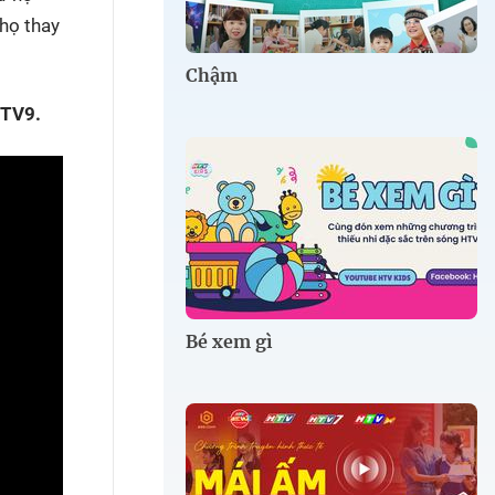
 họ thay
Chậm
HTV9.
Bé xem gì