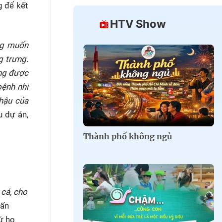
g để kết
HTV Show
ng muốn
g trưng.
ộng được
bệnh nhi
hậu của
u dự án,
Thành phố không ngủ
cá, cho
uấn
ứ họ