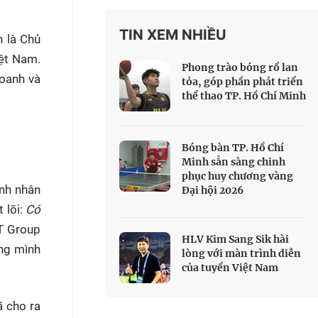
 Thể thao
TIN XEM NHIỀU
c đua xe đạp
n là Chủ
 Truyền hình
iệt Nam.
Phong trào bóng rổ lan
doanh và
c đua offroad
tỏa, góp phần phát triển
thể thao TP. Hồ Chí Minh
V
 Games 33
Bóng bàn TP. Hồ Chí
Minh sẵn sàng chinh
phục huy chương vàng
anh nhân
Đại hội 2026
 lõi:
Có
T Group
HLV Kim Sang Sik hài
òng mình
lòng với màn trình diễn
của tuyển Việt Nam
ã cho ra