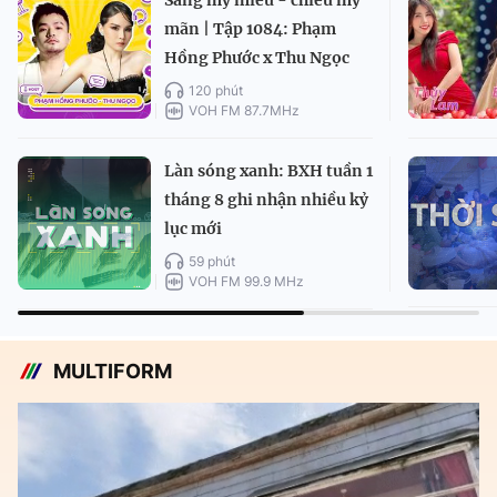
mãn | Tập 1084: Phạm
Hồng Phước x Thu Ngọc
120 phút
VOH FM 87.7MHz
Làn sóng xanh: BXH tuần 1
tháng 8 ghi nhận nhiều kỷ
lục mới
59 phút
VOH FM 99.9 MHz
MULTIFORM