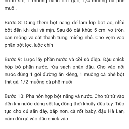
nước sôi, 1 muỗng canh bột gạo, 1/4 muỗng cà phê
muối.
Bước 8: Dùng thêm bột năng để làm lớp bột áo, nhồi
bột đến khi dai và mịn. Sau đó cắt khúc 5 cm, vo tròn,
cán mỏng và cắt thành từng miếng nhỏ. Cho vẹm vào
phần bột lọc, luộc chín
Bước 9: Lược lấy phần nước và cồi sò điệp. Đậu chick
hộp bỏ phần nước, rửa sạch phần đậu. Cho vào nồi
nước dùng 1 gói đường ăn kiêng, 1 muỗng cà phê bột
thịt gà, 1/2 muỗng cà phê muối
Bước 10: Pha hỗn hợp bột năng và nước. Cho từ từ vào
đến khi nước dùng sệt lại, đồng thời khuấy đều tay. Tiếp
tục cho củ sắn dây, bắp non, cà rốt baby, đậu Hà Lan,
nấm đùi gà vào đậu chick vào