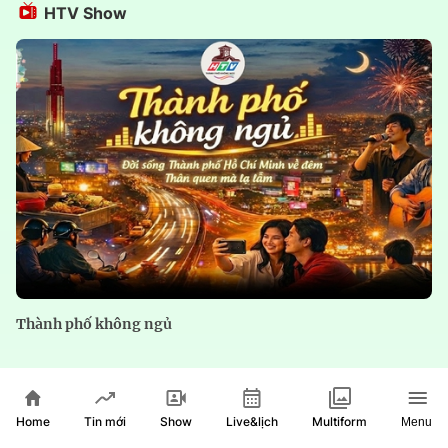
HTV Show
Thành phố không ngủ
Home
Show
Live&lịch
Tin mới
Multiform
Menu