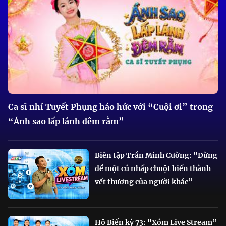
Ca sĩ nhí Tuyết Phụng háo hức với “Cuội ơi” trong
“Ánh sao lấp lánh đêm rằm”
Biên tập Trần Minh Cường: “Đừng
để một cú nhấp chuột biến thành
vết thương của người khác”
Hô Biến kỳ 73: "Xóm Live Stream”