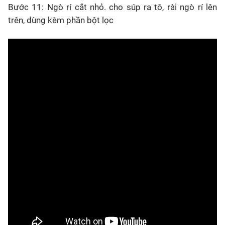
Bước 11: Ngò rí cắt nhỏ. cho súp ra tô, rài ngò rí lên
trên, dùng kèm phần bột lọc