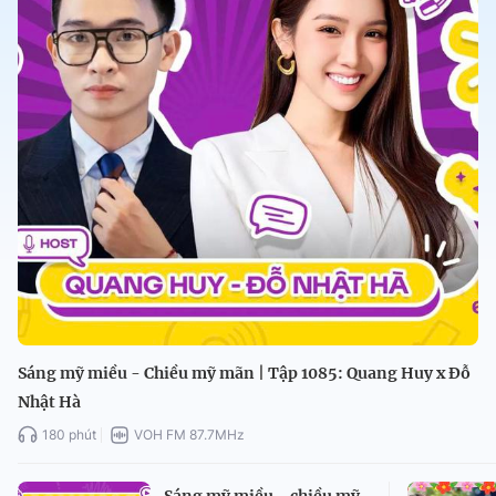
Sáng mỹ miều - Chiều mỹ mãn | Tập 1085: Quang Huy x Đỗ
Nhật Hà
180 phút
VOH FM 87.7MHz
Sáng mỹ miều - chiều mỹ