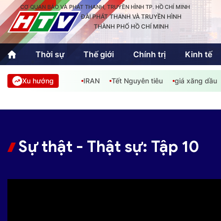
CƠ QUAN BÁO VÀ PHÁT THANH, TRUYỀN HÌNH TP. HỒ CHÍ MINH
ĐÀI PHÁT THANH VÀ TRUYỀN HÌNH
THÀNH PHỐ HỒ CHÍ MINH
Thời sự
Thế giới
Chính trị
Kinh tế
Xu hướng
IRAN
Tết Nguyên tiêu
giá xăng dầu
Thời sự
Thể thao
Văn hóa - G
Trong nước
Trong nướ
Quốc tế
Quốc tế
Sự thật - Thật sự: Tập 10
An Sinh
Sách hay cuối tuần
Thế giới
Kinh doanh
Công nghệ
Phóng sự