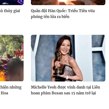
ù thủy giai
Quân đội Hàn Quốc: Triều Tiên vừa
phóng tên lửa ra biển
thiện những
Michelle Yeoh được vinh danh tại Liên
i Hoa
hoan phim Busan sau 15 năm trở lại