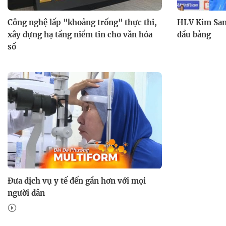
Công nghệ lấp "khoảng trống" thực thi,
HLV Kim Sang
xây dựng hạ tầng niềm tin cho văn hóa
đầu bảng
số
Đưa dịch vụ y tế đến gần hơn với mọi
người dân