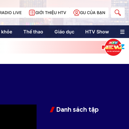
RADIO LIVE
GIỚI THIỆU HTV
GU CỦA BẠN
 khỏe
Thể thao
Giáo dục
HTV Show
nh trị
Multimedia
Multiform
Longform
NewZgraphic
Doanh nhân Sài
Gòn
Các trang liên kết
Danh sách tập