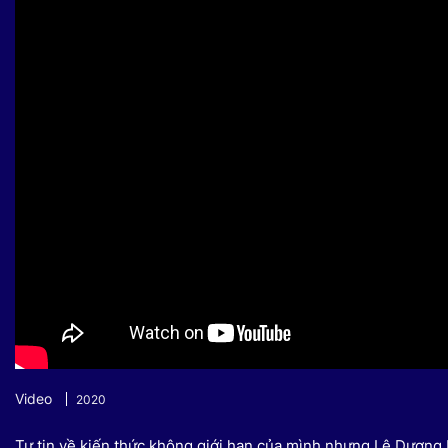
Sự kiện quan tâm
Chuyên đề
HTV Show
Không gian văn hóa
Thành phố
Hồ Chí Minh
ngủ
Chuyển đổi số
Chậm
Bé xem gì
Mái ấm gia
Việt
Các show 
Các chương
khác
Video
2020
Tự tin về kiến thức không giới hạn của mình nhưng Lê Dương 