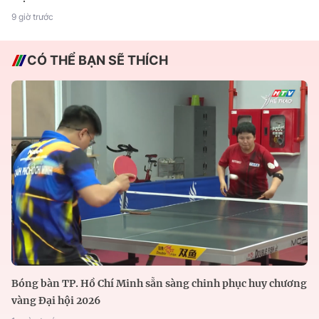
9 giờ trước
CÓ THỂ BẠN SẼ THÍCH
Bóng bàn TP. Hồ Chí Minh sẵn sàng chinh phục huy chương
vàng Đại hội 2026