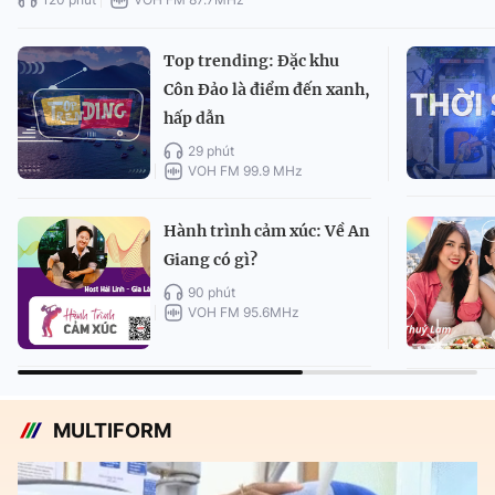
Top trending: Đặc khu
Côn Đảo là điểm đến xanh,
hấp dẫn
29 phút
VOH FM 99.9 MHz
Hành trình cảm xúc: Về An
Giang có gì?
90 phút
VOH FM 95.6MHz
MULTIFORM