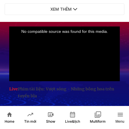
XEM THÊM
Live
Phim tài liệu: Vượt sóng - Những bông hoa trên
tuyến lửa
TIN XEM NHIỀU
Home
Show
Live&lịch
Tin mới
Multiform
Menu