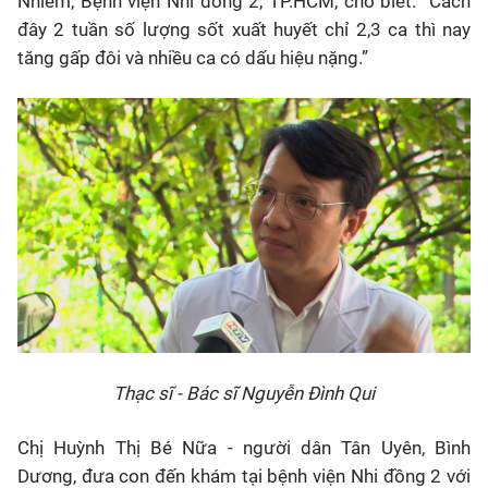
Nhiễm, Bệnh viện Nhi đồng 2, TP.HCM, cho biết: “Cách
đây 2 tuần số lượng sốt xuất huyết chỉ 2,3 ca thì nay
tăng gấp đôi và nhiều ca có dấu hiệu nặng.”
Thạc sĩ - Bác sĩ Nguyễn Đình Qui
Chị Huỳnh Thị Bé Nữa - người dân Tân Uyên, Bình
Dương, đưa con đến khám tại bệnh viện Nhi đồng 2 với