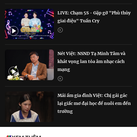
LIVE: Chạm 5S - Gặp gỡ "Phù thủy
giai điệu" Tuấn Cry
Nét Việt: NSND Tạ Minh Tâm và
khát vọng lan tỏa âm nhạc cách
mạng
Mái ấm gia đình Việt: Chị gái gác
lại giấc mơ đại học để nuôi em đến
trường