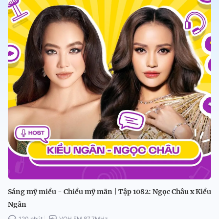
Sáng mỹ miều - Chiều mỹ mãn | Tập 1082: Ngọc Châu x Kiều
Ngân
120 phút
VOH FM 87.7MHz