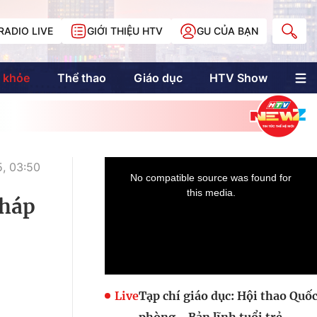
RADIO LIVE
GIỚI THIỆU HTV
GU CỦA BẠN
 khỏe
Thể thao
Giáo dục
HTV Show
nh trị
Multimedia
Multiform
Longform
NewZgraphic
, 03:50
Doanh nhân Sài
Gòn
pháp
Các trang liên kết
Live
Tạp chí giáo dục: Hội thao Quố