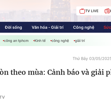
TV LIVE
Đời sống
Văn hóa - Giải trí
Công nghệ
Sức
công an tphcm
Kinh tế
công nghệ
giải trí
iải trí
Giáo dục
Kinh tế
Chí
c
Thứ Bảy 03/05/2025
òn theo mùa: Cảnh báo và giải 
Sức khỏe
Đời sống
Khán giả HTV
Chuyện chúng tôi
HTV