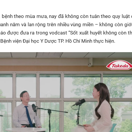
HTV Phim
HTV Sự kiện
HTV
 không
Phim truyền hình
Made By Vietnam
Cuộ
à bệnh theo mùa mưa, nay đã không còn tuân theo quy luật 
Cúp
uanh năm và lan rộng trên nhiều vùng miền – không còn giới
Phim tài liệu
Ngày hội HTV
báo được đưa ra trong vodcast “Sốt xuất huyết không còn 
Cuộ
Innovation Fest
HT
ệnh viện Đại học Y Dược TP. Hồ Chí Minh thực hiện.
Chung một tấm
SEA
 đình
lòng
khác
 trình