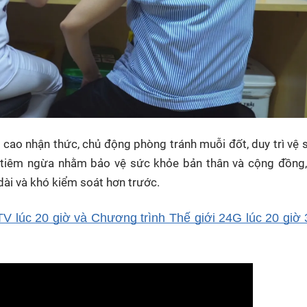
cao nhận thức, chủ động phòng tránh muỗi đốt, duy trì vệ 
p tiêm ngừa nhằm bảo vệ sức khỏe bản thân và cộng đồng,
dài và khó kiểm soát hơn trước.
V lúc 20 giờ và Chương trình Thế giới 24G lúc 20 giờ 