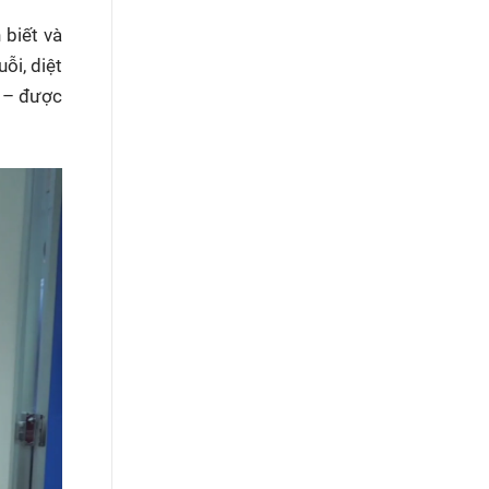
 biết và
ỗi, diệt
t – được