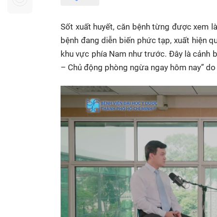
Sự kiện quan tâm
Chuyên đề
HTV Show
Không gian văn hóa
Thành phố
Sốt xuất huyết, căn bệnh từng được xem l
Hồ Chí Minh
ngủ
bệnh đang diễn biến phức tạp, xuất hiện q
khu vực phía Nam như trước. Đây là cảnh 
Chuyển đổi số
Chậm
– Chủ động phòng ngừa ngay hôm nay” do B
Bé xem gì
Mái ấm gia
Việt
Các show 
Các chương
khác