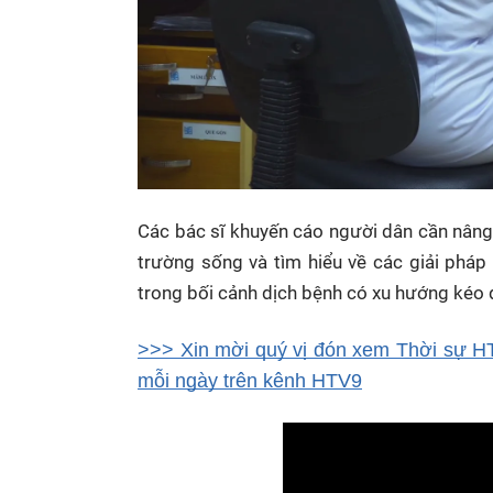
Các bác sĩ khuyến cáo người dân cần nâng 
trường sống và tìm hiểu về các giải phá
trong bối cảnh dịch bệnh có xu hướng kéo 
>>> Xin mời quý vị đón xem Thời sự HT
mỗi ngày trên kênh HTV9