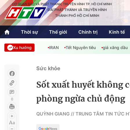
CƠ QUAN BÁO VÀ PHÁT THANH, TRUYỀN HÌNH TP. HỒ CHÍ MINH
ĐÀI PHÁT THANH VÀ TRUYỀN HÌNH
THÀNH PHỐ HỒ CHÍ MINH
Thời sự
Thế giới
Chính trị
Kinh tế
Xu hướng
IRAN
Tết Nguyên tiêu
giá xăng dầu
Thời sự
Thể thao
Văn hóa - G
Trong nước
Trong nướ
Sức khỏe
Quốc tế
Quốc tế
Sốt xuất huyết không c
An Sinh
Sách hay cuối tuần
Thế giới
phòng ngừa chủ động
0
Kinh doanh
Công nghệ
Phóng sự
QUỲNH GIANG // TRUNG TÂM TIN TỨC 