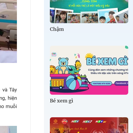
Chậm
c và Tây
ng, hiện
Bé xem gì
cho muỗi