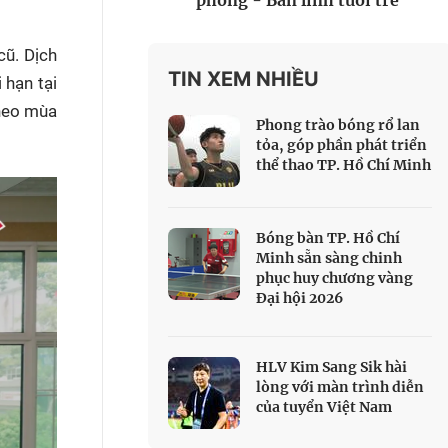
phòng - Bản lĩnh tuổi trẻ
 Thể thao
c đua xe đạp
cũ. Dịch
 Truyền hình
TIN XEM NHIỀU
 hạn tại
theo mùa
c đua offroad
Phong trào bóng rổ lan
V
tỏa, góp phần phát triển
thể thao TP. Hồ Chí Minh
 Games 33
Bóng bàn TP. Hồ Chí
Minh sẵn sàng chinh
phục huy chương vàng
Đại hội 2026
HLV Kim Sang Sik hài
lòng với màn trình diễn
của tuyển Việt Nam