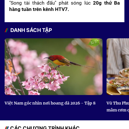
"Song tài thách đấu" phát sóng lúc
20g thứ Ba
hàng tuần trên kênh HTV7.
DANH SÁCH TẬP
Việt Nam góc nhìn nơi hoang dã 2026 - Tập 8
Vũ Thu Phư
mâm cơm 
CÁC CHƯƠNG TRÌNH KHÁC