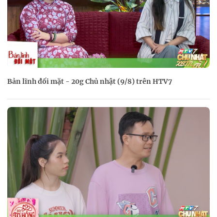
Bản lĩnh đối mặt - 20g Chủ nhật (9/8) trên HTV7