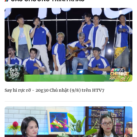
Say hi rực rỡ - 20g30 Chủ nhật (9/8) trên HTV7