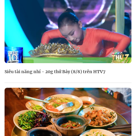
Siêu tài năng nhí - 20g thứ Bảy (8/8) trên HTV7