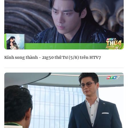
Kính song thành - 21g50 thứ Tư (5/8) trên HTV7