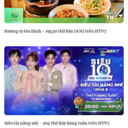
Hương vị Gia Định - 19g30 thứ Bảy (8/8) trên HTV7
Siêu tài năng nhí - 20g thứ Bảy hàng tuần trên HTV7