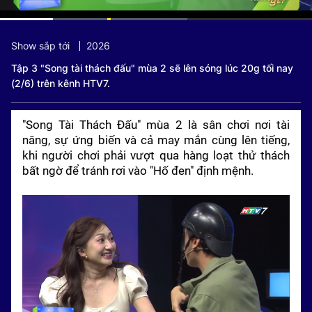
Current
0:11
/
Duration
0:58
Show sắp tới
2026
Time
Tập 3 "Song tài thách đấu" mùa 2 sẽ lên sóng lúc 20g tối nay
(2/6) trên kênh HTV7.
"Song Tài Thách Đấu" mùa 2 là sân chơi nơi tài
năng, sự ứng biến và cả may mắn cùng lên tiếng,
khi người chơi phải vượt qua hàng loạt thử thách
bất ngờ để tránh rơi vào "Hố đen" định mệnh.