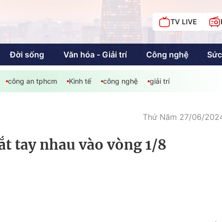
TV LIVE
Đời sống
Văn hóa - Giải trí
Công nghệ
Sức
công an tphcm
Kinh tế
công nghệ
giải trí
iải trí
Giáo dục
Kinh tế
Chí
c
Thứ Năm 27/06/2024
t tay nhau vào vòng 1/8
Sức khỏe
Đời sống
Khán giả HTV
Chuyện chúng tôi