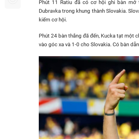
Phút 11 Ratiu đã có cơ hội ghi bàn mở 
Sự kiện quan tâm
Chuyên đề
HTV Show
Dubravka trong khung thành Slovakia. Slov
Không gian văn hóa
Thành phố
kiếm cơ hội.
Hồ Chí Minh
ngủ
Chuyển đổi số
Chậm
Phút 24 bàn thắng đã đến, Kucka tạt một 
vào góc xa và 1-0 cho Slovakia. Có bàn dẫn 
Bé xem gì
Mái ấm gia
Việt
Các show 
Các chương
khác