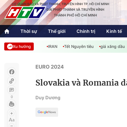
CƠ QUAN BÁO VÀ PHÁT THANH, TRUYỀN HÌNH TP. HỒ CHÍ MINH
ĐÀI PHÁT THANH VÀ TRUYỀN HÌNH
THÀNH PHỐ HỒ CHÍ MINH
Thời sự
Thế giới
Chính trị
Kinh tế
Xu hướng
IRAN
Tết Nguyên tiêu
giá xăng dầu
Thời sự
Thể thao
Văn hóa - G
Trong nước
Trong nướ
EURO 2024
Quốc tế
Quốc tế
Slovakia và Romania dắ
An Sinh
Sách hay cuối tuần
Thế giới
0
Duy Dương
Kinh doanh
Công nghệ
Phóng sự