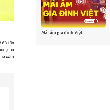
Mái ấm gia đình Việt
ý đồ tấn
cùng, cả
aine cầm