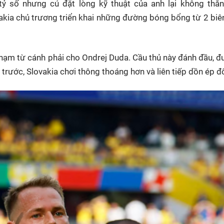
tỷ số nhưng cú đặt lòng kỹ thuật của anh lại không thắ
HTV Phim
HTV Sự kiện
HTV
akia chủ trương triển khai những đường bóng bổng từ 2 biê
 không
Phim truyền hình
Made By Vietnam
Cuộ
Cúp
Phim tài liệu
Ngày hội HTV
Cuộ
chạm từ cánh phải cho Ondrej Duda. Cầu thủ này đánh đầu, 
Innovation Fest
HT
trước, Slovakia chơi thông thoáng hơn và liên tiếp dồn ép đ
Chung một tấm
SEA
 đình
lòng
khác
 trình