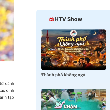
HTV Show
Thành phố không ngủ
 từ cánh
xác định
arin tập