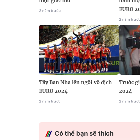
một giấc mơ"
hâm mộ 
EURO 2
2 năm trước
2 năm trướ
Tây Ban Nha lên ngôi vô địch
Trước g
EURO 2024
2024
2 năm trước
2 năm trướ
Có thể bạn sẽ thích