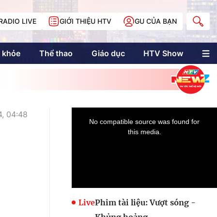
RADIO LIVE
GIỚI THIỆU HTV
GU CỦA BẠN
 khỏe
Thể thao
Giáo dục
HTV Show
nh trị
Multimedia
Multiform
Longform
NewZgraphic
, 04:48
Doanh nhân Sài
Gòn
Các trang liên kết
Live
Phim tài liệu: Vượt sóng -