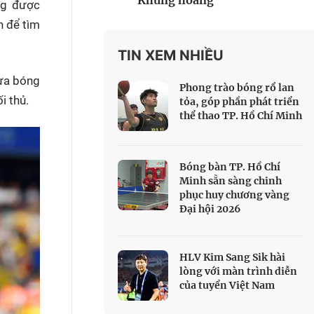
Khủng hoảng
ng được
 Thể thao
n để tìm
c đua xe đạp
 Truyền hình
TIN XEM NHIỀU
c đua offroad
đưa bóng
Phong trào bóng rổ lan
V
ối thủ.
tỏa, góp phần phát triển
thể thao TP. Hồ Chí Minh
 Games 33
Bóng bàn TP. Hồ Chí
Minh sẵn sàng chinh
phục huy chương vàng
Đại hội 2026
HLV Kim Sang Sik hài
lòng với màn trình diễn
của tuyển Việt Nam