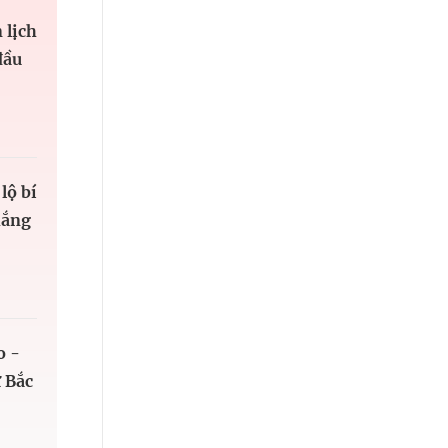
 lịch
đầu
lộ bí
hắng
o -
 Bắc