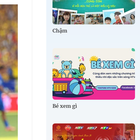
Chậm
Bé xem gì