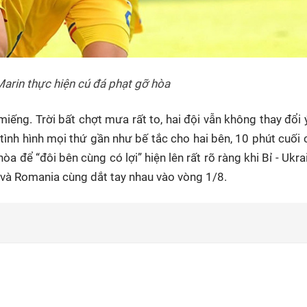
arin thực hiện cú đá phạt gỡ hòa
miếng. Trời bất chợt mưa rất to, hai đội vẫn không thay đổi 
ình hình mọi thứ gần như bế tắc cho hai bên, 10 phút cuối 
òa để “đôi bên cùng có lợi” hiện lên rất rõ ràng khi Bỉ - Ukr
ia và Romania cùng dắt tay nhau vào vòng 1/8.