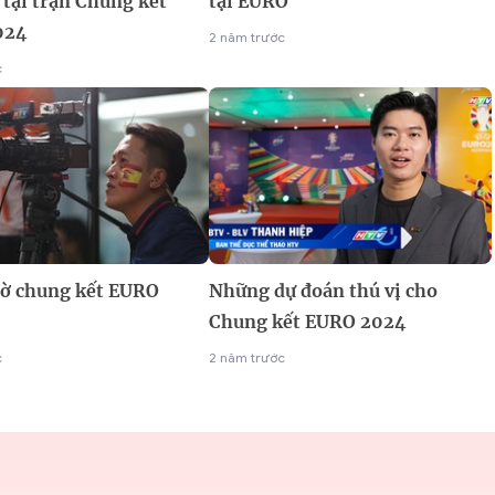
tại trận Chung kết
tại EURO
024
2 năm trước
c
iờ chung kết EURO
Những dự đoán thú vị cho
Chung kết EURO 2024
c
2 năm trước