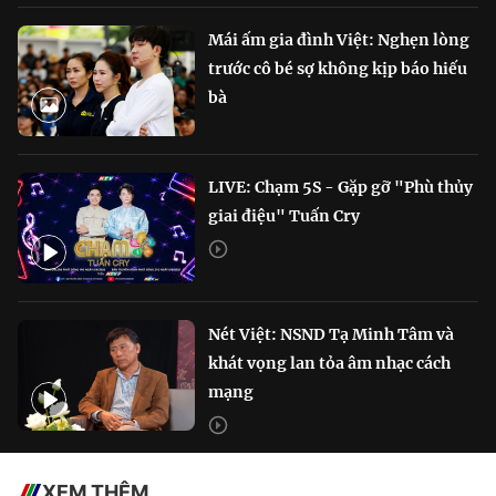
Mái ấm gia đình Việt: Nghẹn lòng
trước cô bé sợ không kịp báo hiếu
bà
LIVE: Chạm 5S - Gặp gỡ "Phù thủy
giai điệu" Tuấn Cry
Nét Việt: NSND Tạ Minh Tâm và
khát vọng lan tỏa âm nhạc cách
mạng
XEM THÊM