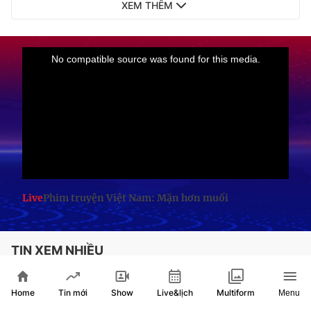
XEM THÊM
Live
Phim truyện Việt Nam: Mặn hơn muối
TIN XEM NHIỀU
Phong trào bóng rổ lan tỏa, góp phần phát
Home
Show
Live&lịch
Tin mới
Multiform
triển thể thao TP. Hồ Chí Minh
Menu