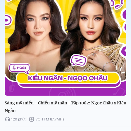
Sáng mỹ miều - Chiều mỹ mãn | Tập 1082: Ngọc Châu x Kiều
Ngân
120 phút
VOH FM 87.7MHz