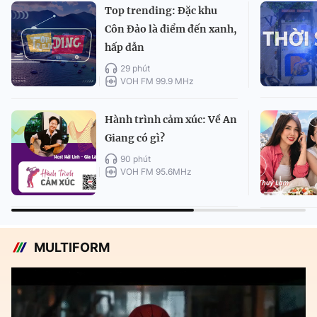
Top trending: Đặc khu
Côn Đảo là điểm đến xanh,
hấp dẫn
29 phút
VOH FM 99.9 MHz
Hành trình cảm xúc: Về An
Giang có gì?
90 phút
VOH FM 95.6MHz
MULTIFORM