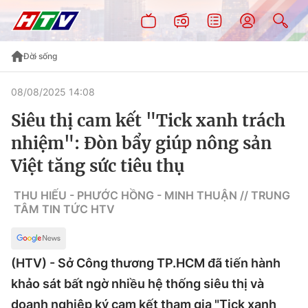
Đời sống
08/08/2025 14:08
Siêu thị cam kết "Tick xanh trách
nhiệm": Đòn bẩy giúp nông sản
Việt tăng sức tiêu thụ
THU HIẾU - PHƯỚC HỒNG - MINH THUẬN // TRUNG
TÂM TIN TỨC HTV
(HTV) - Sở Công thương TP.HCM đã tiến hành
khảo sát bất ngờ nhiều hệ thống siêu thị và
doanh nghiệp ký cam kết tham gia "Tick xanh