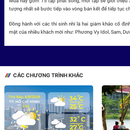
Mùa này gồm 15 tập phát sóng, mỗi tập sẽ giới thiệu 3
tượng nhất sẽ bước tiếp vào vòng bán kết để tiếp tục 
Đồng hành với các thí sinh nhí là hai giám khảo cố đ
mặt của nhiều khách mời như: Phương Vy Idol, Sam, Dượ
CÁC CHƯƠNG TRÌNH KHÁC