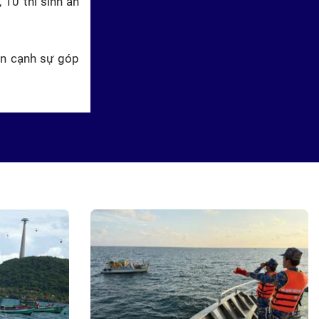
 10 thí sinh ấn
bên cạnh sự góp
Siêu tài năng nhí: Phương Lam
nhẩm chính xác 100 phép tính
5 chữ số chỉ trong 100 giây
Bản lĩnh đối mặt: Khi ông bà và