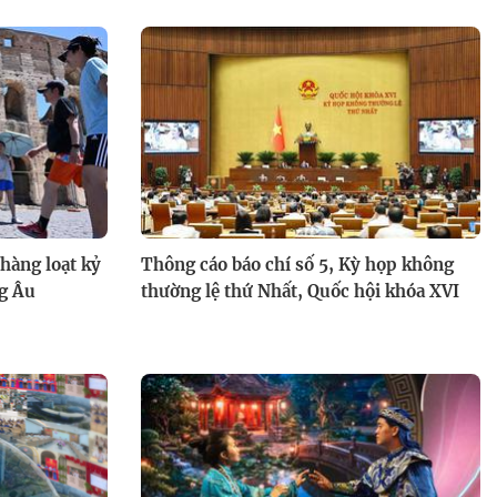
Hành trình tỏa sáng cùng Điều
ước của mẹ - 21g thứ Tư (5/8)
trên HTV9
hàng loạt kỷ
Thông cáo báo chí số 5, Kỳ họp không
ng Âu
thường lệ thứ Nhất, Quốc hội khóa XVI
Quán ăn hạnh phúc 2026 - Tập
31: Ann Quán