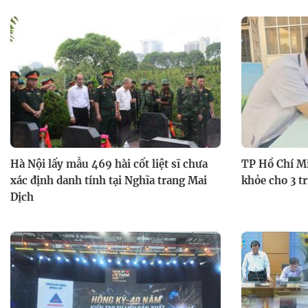
Hà Nội lấy mẫu 469 hài cốt liệt sĩ chưa
TP Hồ Chí M
xác định danh tính tại Nghĩa trang Mai
khỏe cho 3 tr
Dịch