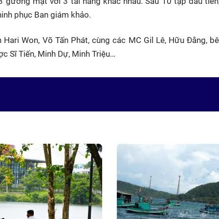
 gương mặt với 3 tài năng khác nhau. Sau 10 tập đầu tiên,
chinh phục Ban giám khảo.
ịnh Hari Won, Võ Tấn Phát, cùng các MC Gil Lê, Hữu Đằng, 
c Sĩ Tiến, Minh Dự, Minh Triệu…