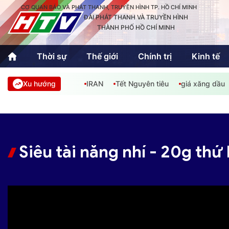
CƠ QUAN BÁO VÀ PHÁT THANH, TRUYỀN HÌNH TP. HỒ CHÍ MINH
ĐÀI PHÁT THANH VÀ TRUYỀN HÌNH
THÀNH PHỐ HỒ CHÍ MINH
Thời sự
Thế giới
Chính trị
Kinh tế
Xu hướng
IRAN
Tết Nguyên tiêu
giá xăng dầu
Thời sự
Thể thao
Văn hóa - G
Trong nước
Trong nướ
Quốc tế
Quốc tế
Siêu tài năng nhí - 20g thứ
An Sinh
Sách hay cuối tuần
Thế giới
Kinh doanh
Công nghệ
Phóng sự