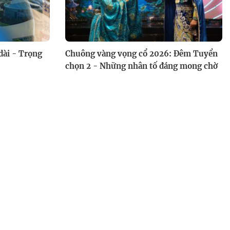
Việt Nam góc nhìn nơi hoang
dã: Theo dấu chim hút mật
dài - Trọng
Chuông vàng vọng cổ 2026: Đêm Tuyển
chọn 2 - Những nhân tố đáng mong chờ