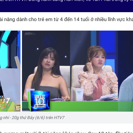
 tài năng dành cho trẻ em từ 4 đến 14 tuổi ở nhiều lĩnh vực k
ng nhí - 20g thứ Bảy (6/6) trên HTV7