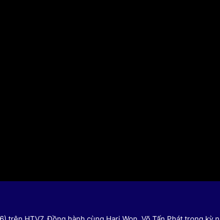
HTV Phim
HTV Sự kiện
HTV
 không
Phim truyền hình
Made By Vietnam
Cuộ
Cúp
Phim tài liệu
Ngày hội HTV
Cuộ
Innovation Fest
HT
Chung một tấm
SEA
 đình
lòng
khác
 trình
6/6) trên HTV7. Đồng hành cùng Hari Won, Võ Tấn Phát trong kỳ n