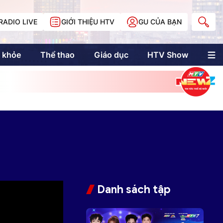
RADIO LIVE
GIỚI THIỆU HTV
GU CỦA BẠN
 khỏe
Thể thao
Giáo dục
HTV Show
nh trị
Multimedia
Multiform
Longform
NewZgraphic
Doanh nhân Sài
Gòn
Các trang liên kết
Danh sách tập