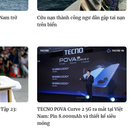
cha mẹ trẻ bất đồng chuyện
nuôi con
 Nam trở
Cứu nạn thành công ngư dân gặp tai nạn
trên biển
Song tài thách đấu: Su Su và
Ngọc Hoa bứt phá giành chiến
thắng
 Tập 23:
TECNO POVA Curve 2 5G ra mắt tại Việt
Nam: Pin 8.000mAh và thiết kế siêu
mỏng