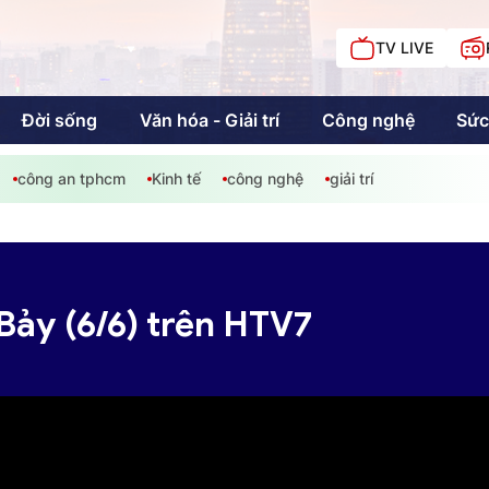
TV LIVE
Đời sống
Văn hóa - Giải trí
Công nghệ
Sức
công an tphcm
Kinh tế
công nghệ
giải trí
iải trí
Giáo dục
Kinh tế
Chí
c
 Bảy (6/6) trên HTV7
Sức khỏe
Đời sống
Khán giả HTV
Chuyện chúng tôi