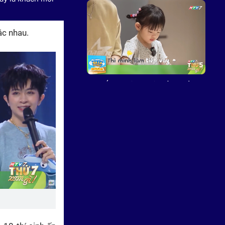
hác nhau.
Mẹ vắng nhà, Ba là siêu nhân -
21g thứ Năm (6/8) trên HTV7
Siêu tài năng nhí: DJ nhí đa tài
một mình cân cả handpan, rap,
hiphop