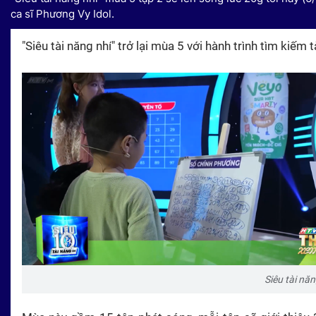
ca sĩ Phương Vy Idol.
"Siêu tài năng nhí" trở lại mùa 5 với hành trình tìm kiếm
Siêu tài nă