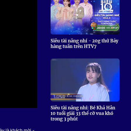
 Thể thao
c đua xe đạp
 Truyền hình
c đua offroad
V
Siêu tài năng nhí - 20g thứ Bảy
hàng tuần trên HTV7
 Games 33
Siêu tài năng nhí: Bé Khả Hân
10 tuổi giải 33 thế cờ vua khó
trong 3 phút
ày là khách mời -