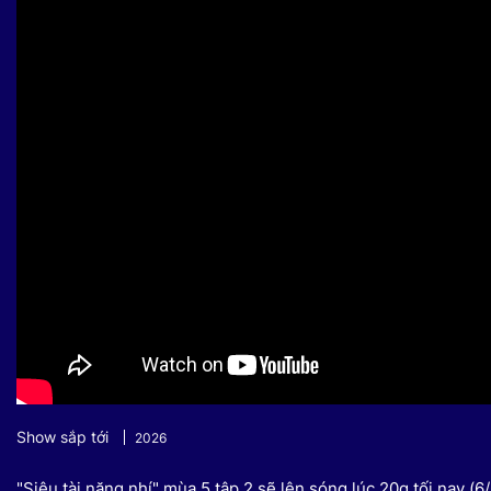
Sự kiện quan tâm
Chuyên đề
HTV Show
Không gian văn hóa
Thành phố
Hồ Chí Minh
ngủ
Chuyển đổi số
Chậm
Bé xem gì
Mái ấm gia
Việt
Các show 
Các chương
khác
Show sắp tới
2026
"Siêu tài năng nhí" mùa 5 tập 2 sẽ lên sóng lúc 20g tối nay (