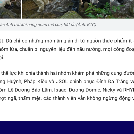
c Anh trai khi cùng nhau mò cua, bắt ốc (Ảnh: BTC)
ệt. Dù chỉ có những món ăn giản dị từ nguồn thực phẩm ít 
nhóm lửa, chuẩn bị nguyên liệu đến nấu nướng, mọi công đo
i.
h thể lực khi chia thành hai nhóm khám phá những cung đườ
Huỳnh, Pháp Kiều và JSOL chinh phục Đỉnh Đá Trắng vớ
 nhóm Lê Dương Bảo Lâm, Isaac, Dương Domic, Nicky và RHY
ượt ngã, thấm mệt, các thành viên vẫn không ngừng động v