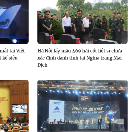
Hành trình tỏa sáng cùng Điều
ước của mẹ - 21g thứ Tư (5/8)
trên HTV9
ắt tại Việt
Hà Nội lấy mẫu 469 hài cốt liệt sĩ chưa
 kế siêu
xác định danh tính tại Nghĩa trang Mai
Dịch
Quán ăn hạnh phúc 2026 - Tập
31: Ann Quán