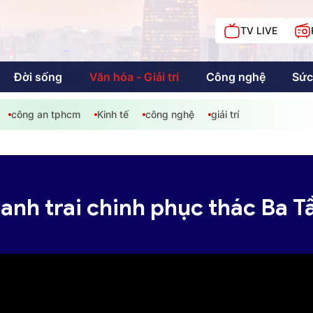
TV LIVE
Đời sống
Văn hóa - Giải trí
Công nghệ
Sức
công an tphcm
Kinh tế
công nghệ
giải trí
iải trí
Giáo dục
Kinh tế
Chí
c
n anh trai chinh phục thác Ba 
Sức khỏe
Đời sống
Khán giả HTV
Chuyện chúng tôi