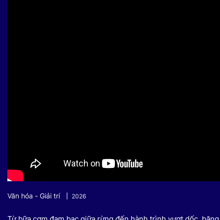
Sự kiện quan tâm
Chuyên đề
HTV Show
Không gian văn hóa
Thành phố
Hồ Chí Minh
ngủ
Chuyển đổi số
Chậm
Bé xem gì
Mái ấm gia
Việt
Các show 
Các chương
khác
Văn hóa - Giải trí
2026
Từ bữa cơm đạm bạc giữa rừng đến hành trình vượt dốc, băng s