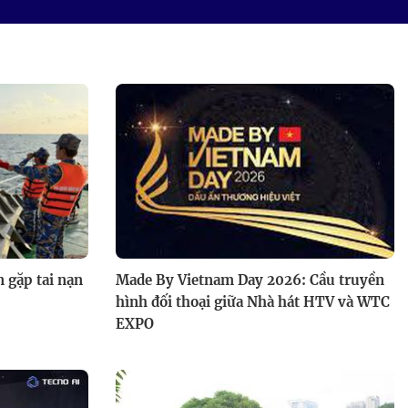
cha mẹ trẻ bất đồng chuyện
nuôi con
Song tài thách đấu: Su Su và
Ngọc Hoa bứt phá giành chiến
thắng
 gặp tai nạn
Made By Vietnam Day 2026: Cầu truyền
hình đối thoại giữa Nhà hát HTV và WTC
EXPO