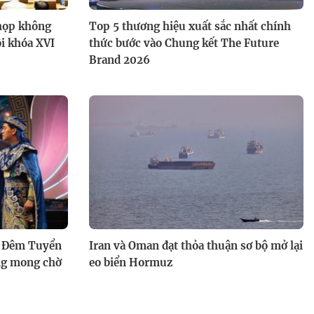
 họp không
Top 5 thương hiệu xuất sắc nhất chính
ội khóa XVI
thức bước vào Chung kết The Future
Việt Nam góc nhìn nơi hoang
Brand 2026
dã: Theo dấu chim hút mật
: Đêm Tuyển
Iran và Oman đạt thỏa thuận sơ bộ mở lại
ng mong chờ
eo biển Hormuz