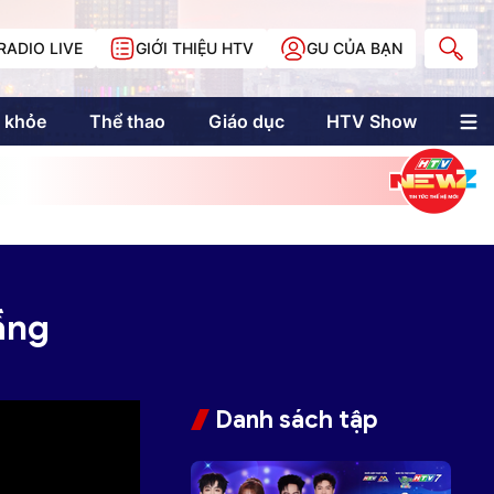
RADIO LIVE
GIỚI THIỆU HTV
GU CỦA BẠN
 khỏe
Thể thao
Giáo dục
HTV Show
nh trị
Multimedia
Multiform
Longform
NewZgraphic
Doanh nhân Sài
Gòn
Tầng
Các trang liên kết
Danh sách tập