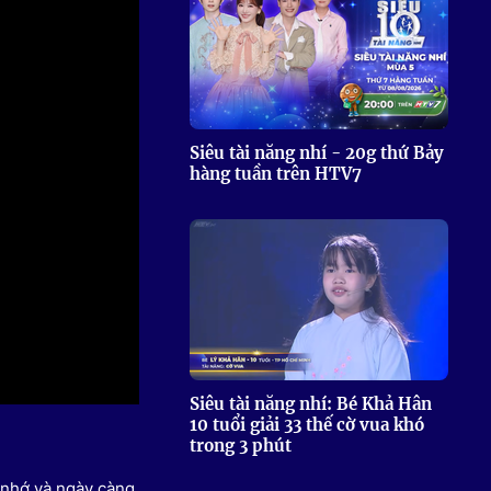
 Thể thao
c đua xe đạp
 Truyền hình
c đua offroad
V
Siêu tài năng nhí - 20g thứ Bảy
hàng tuần trên HTV7
 Games 33
Siêu tài năng nhí: Bé Khả Hân
10 tuổi giải 33 thế cờ vua khó
trong 3 phút
g nhớ và ngày càng