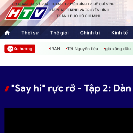
CƠ QUAN BÁO VÀ PHÁT THANH, TRUYỀN HÌNH TP. HỒ CHÍ MINH
ĐÀI PHÁT THANH VÀ TRUYỀN HÌNH
THÀNH PHỐ HỒ CHÍ MINH
Thời sự
Thế giới
Chính trị
Kinh tế
Xu hướng
IRAN
Tết Nguyên tiêu
giá xăng dầu
Thời sự
Thể thao
Văn hóa - G
Trong nước
Trong nướ
Quốc tế
Quốc tế
"Say hi" rực rỡ - Tập 2: Dà
An Sinh
Sách hay cuối tuần
Thế giới
Kinh doanh
Công nghệ
Phóng sự