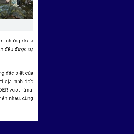
ỏi, nhưng đó là
ạn đều được tự
Siêu tài năng nhí: Phương Lam
nhẩm chính xác 100 phép tính
5 chữ số chỉ trong 100 giây
ng đặc biệt của
i địa hình dốc
DER vượt rừng,
iên nhau, cùng
Bản lĩnh đối mặt: Khi ông bà và