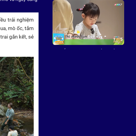
iều trải nghiệm
cua, mò ốc, tắm
rai gắn kết, sẻ
Mẹ vắng nhà, Ba là siêu nhân -
21g thứ Năm (6/8) trên HTV7
Siêu tài năng nhí: DJ nhí đa tài
một mình cân cả handpan, rap,
hiphop