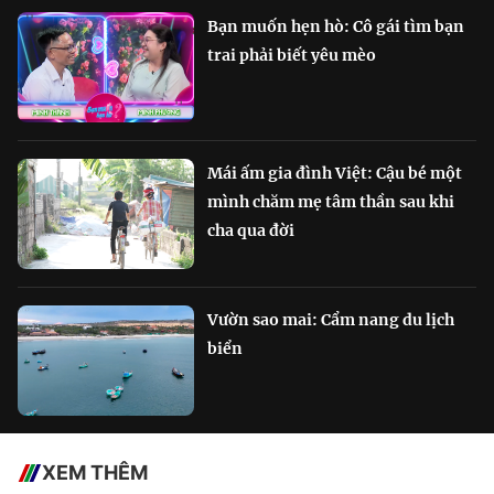
Bạn muốn hẹn hò: Cô gái tìm bạn
trai phải biết yêu mèo
Mái ấm gia đình Việt: Cậu bé một
mình chăm mẹ tâm thần sau khi
cha qua đời
Vườn sao mai: Cẩm nang du lịch
biển
XEM THÊM