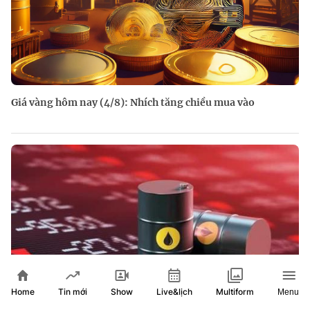
Giá vàng hôm nay (4/8): Nhích tăng chiều mua vào
Home
Show
Live&lịch
Tin mới
Multiform
Menu