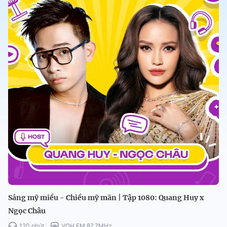
Sáng mỹ miều - Chiều mỹ mãn | Tập 1080: Quang Huy x
Ngọc Châu
120 phút
VOH FM 87.7MHz