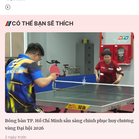
CÓ THỂ BẠN SẼ THÍCH
Bóng bàn TP. Hồ Chí Minh sẵn sàng chinh phục huy chương
vàng Đại hội 2026
2 ngày trước