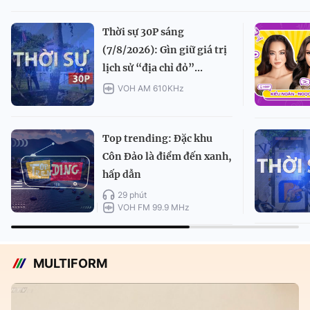
Thời sự 30P sáng
(7/8/2026): Gìn giữ giá trị
lịch sử “địa chỉ đỏ”...
VOH AM 610KHz
Top trending: Đặc khu
Côn Đảo là điểm đến xanh,
hấp dẫn
29 phút
VOH FM 99.9 MHz
MULTIFORM