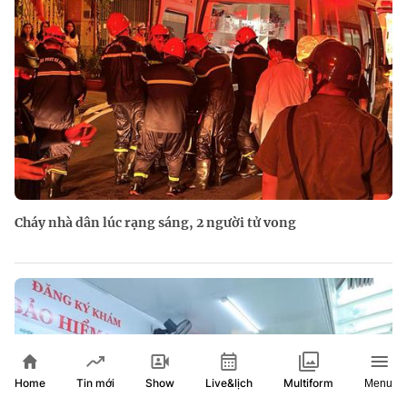
Cháy nhà dân lúc rạng sáng, 2 người tử vong
Home
Show
Live&lịch
Tin mới
Multiform
Menu