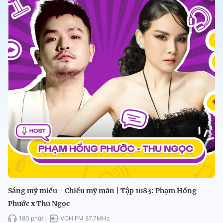
Sáng mỹ miều - Chiều mỹ mãn | Tập 1083: Phạm Hồng
Phước x Thu Ngọc
180 phút
VOH FM 87.7MHz