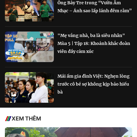
Ông Bảy Tre trong “Vườn Âm
Nhạc – Ánh sao lấp lánh đêm rằm”
"Mẹ vắng nhà, ba là siêu nhân"
Mùa 5 | Tập 18: Khoảnh khắc đoàn
viên đầy cảm xúc
Mái ấm gia đình Việt: Nghẹn lòng
trước cô bé sợ không kịp báo hiếu
bà
XEM THÊM