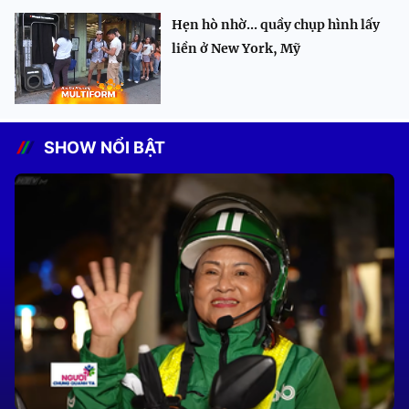
Hẹn hò nhờ... quầy chụp hình lấy
liền ở New York, Mỹ
SHOW NỔI BẬT