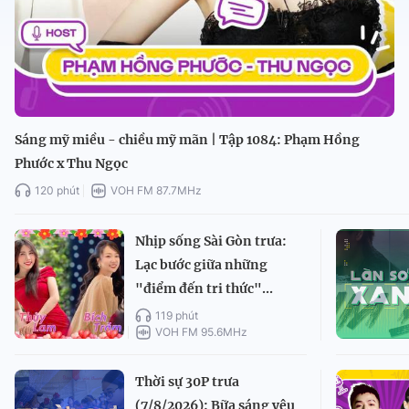
Sáng mỹ miều - chiều mỹ mãn | Tập 1084: Phạm Hồng
Phước x Thu Ngọc
120 phút
VOH FM 87.7MHz
Nhịp sống Sài Gòn trưa:
Lạc bước giữa những
"điểm đến tri thức"...
119 phút
VOH FM 95.6MHz
Thời sự 30P trưa
(7/8/2026): Bữa sáng yêu