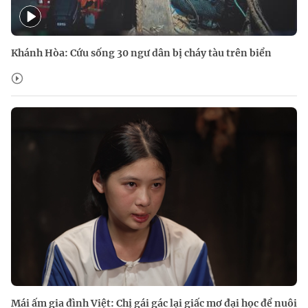
Khánh Hòa: Cứu sống 30 ngư dân bị cháy tàu trên biển
Mái ấm gia đình Việt: Chị gái gác lại giấc mơ đại học để nuôi