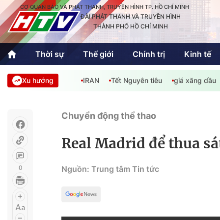
CƠ QUAN BÁO VÀ PHÁT THANH, TRUYỀN HÌNH TP. HỒ CHÍ MINH
ĐÀI PHÁT THANH VÀ TRUYỀN HÌNH
THÀNH PHỐ HỒ CHÍ MINH
Thời sự
Thế giới
Chính trị
Kinh tế
Xu hướng
IRAN
Tết Nguyên tiêu
giá xăng dầu
Thời sự
Thể thao
Văn hóa - G
Trong nước
Trong nướ
Chuyển động thể thao
Quốc tế
Quốc tế
Real Madrid để thua sá
An Sinh
Sách hay cuối tuần
Thế giới
0
Nguồn: Trung tâm Tin tức
Kinh doanh
Công nghệ
Phóng sự