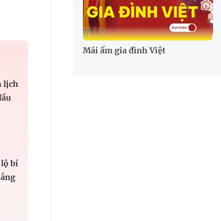
Mái ấm gia đình Việt
 lịch
đầu
lộ bí
hắng