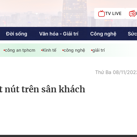
TV LIVE
Đời sống
Văn hóa - Giải trí
Công nghệ
Sức
công an tphcm
Kinh tế
công nghệ
giải trí
iải trí
Giáo dục
Kinh tế
Chí
c
Thứ Ba 08/11/202
t nút trên sân khách
Sức khỏe
Đời sống
Khán giả HTV
Chuyện chúng tôi