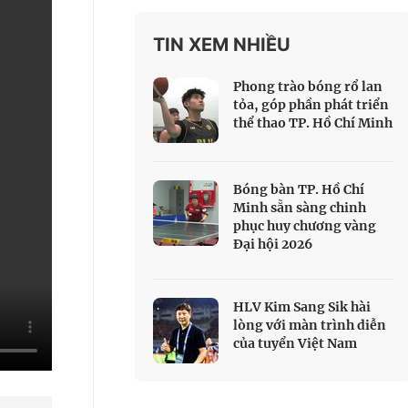
 Thể thao
TIN XEM NHIỀU
c đua xe đạp
 Truyền hình
Phong trào bóng rổ lan
c đua offroad
tỏa, góp phần phát triển
thể thao TP. Hồ Chí Minh
V
 Games 33
Bóng bàn TP. Hồ Chí
Minh sẵn sàng chinh
phục huy chương vàng
Đại hội 2026
HLV Kim Sang Sik hài
lòng với màn trình diễn
của tuyển Việt Nam