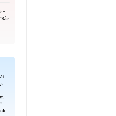
o -
 Bắc
Sài
ạc
ểm
c"
ành