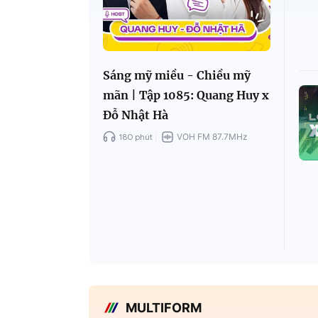
Sáng mỹ miều - Chiều mỹ
mãn | Tập 1085: Quang Huy x
Đỗ Nhật Hà
180 phút
VOH FM 87.7MHz
MULTIFORM