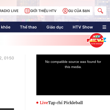
RADIO LIVE
GIỚI THIỆU HTV
GU CỦA BẠN
 khỏe
Thể thao
Giáo dục
HTV Show
nh trị
Multimedia
Multiform
Longform
NewZgraphic
2, 01:50
Doanh nhân Sài
Gòn
Các trang liên kết
Live
Tạp chí Pickleball