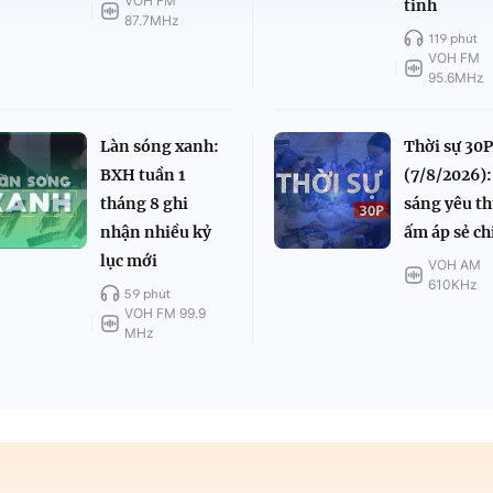
VOH FM
tinh
87.7MHz
119 phút
VOH FM
95.6MHz
Làn sóng xanh:
Thời sự 30P
BXH tuần 1
(7/8/2026):
tháng 8 ghi
sáng yêu t
nhận nhiều kỷ
ấm áp sẻ ch
lục mới
VOH AM
610KHz
59 phút
VOH FM 99.9
MHz