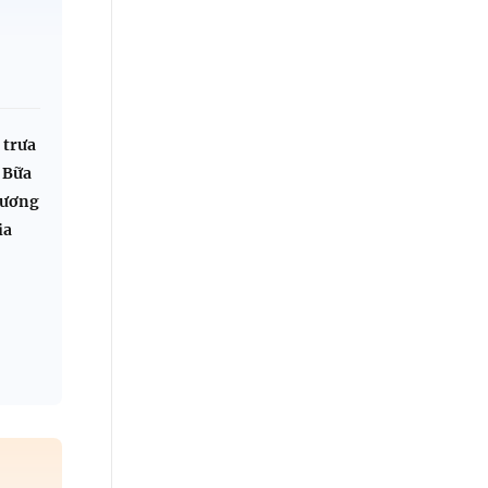
 trưa
 Bữa
hương
ia