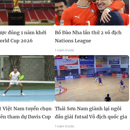
ợc đúng 1 năm khởi
Bồ Đào Nha lần thứ 2 vô địch
orld Cup 2026
Nations League
1 năm trước
t Việt Nam tuyển chọn
Thái Sơn Nam giành lại ngôi
iên tham dự Davis Cup
đầu giải futsal Vô địch quốc gia
1 năm trước