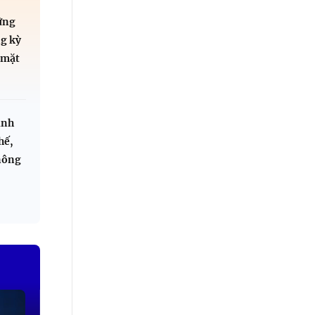
ững
g kỳ
 mặt
inh
hế,
nông