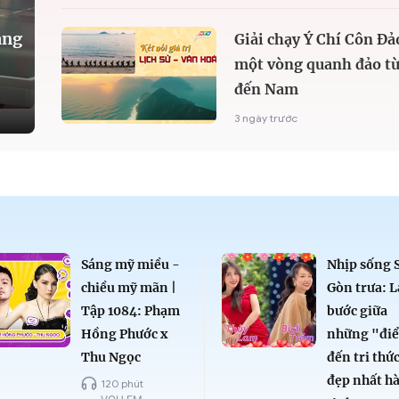
àng
Giải chạy Ý Chí Côn Đả
một vòng quanh đảo từ
đến Nam
3 ngày trước
Sáng mỹ miều -
Nhịp sống 
chiều mỹ mãn |
Gòn trưa: L
Tập 1084: Phạm
bước giữa
Hồng Phước x
những "đi
Thu Ngọc
đến tri thứ
đẹp nhất h
120 phút