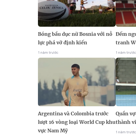
Bóng bầu dục nữ Bosnia với nỗ
Đếm ngư
lực phá vỡ định kiến
tranh W
1 năm trước
1 năm trước
Argentina và Colombia trước
Quần vợ
lượt 16 vòng loại World Cup khu
thành v
vực Nam Mỹ
1 năm trước