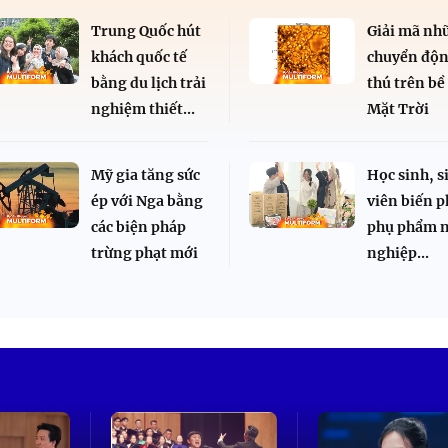
Trung Quốc hút
Giải mã nh
khách quốc tế
chuyển độn
bằng du lịch trải
thú trên bề
nghiệm thiết...
Mặt Trời
Mỹ gia tăng sức
Học sinh, s
ép với Nga bằng
viên biến p
các biện pháp
phụ phẩm 
trừng phạt mới
nghiệp...