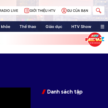
RADIO LIVE
GIỚI THIỆU HTV
GU CỦA BẠN
 khỏe
Thể thao
Giáo dục
HTV Show
nh trị
Multimedia
Multiform
Longform
NewZgraphic
Doanh nhân Sài
Gòn
Các trang liên kết
Danh sách tập