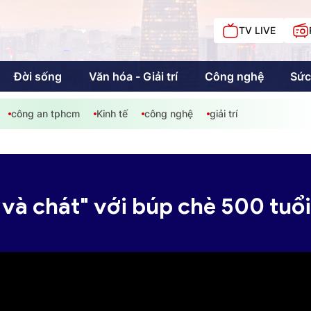
TV LIVE
Đời sống
Văn hóa - Giải trí
Công nghệ
Sức
công an tphcm
Kinh tế
công nghệ
giải trí
iải trí
Giáo dục
Kinh tế
Chí
c
và chát" với búp chè 500 tuổi
Sức khỏe
Đời sống
Khán giả HTV
Chuyện chúng tôi