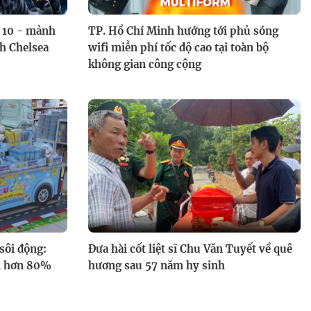
ứ 10 - mảnh
TP. Hồ Chí Minh hướng tới phủ sóng
nh Chelsea
wifi miễn phí tốc độ cao tại toàn bộ
không gian công cộng
sôi động:
Đưa hài cốt liệt sĩ Chu Văn Tuyết về quê
ếm hơn 80%
hương sau 57 năm hy sinh