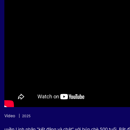
Sự kiện quan tâm
Chuyên đề
HTV Show
Không gian văn hóa
Thành phố
Hồ Chí Minh
ngủ
Chuyển đổi số
Chậm
Bé xem gì
Mái ấm gia
Việt
Các show 
Các chương
khác
Video
2025
uyền Linh nhận "kết đắng và chát" với búp chè 500 tuổi. Bắt đ