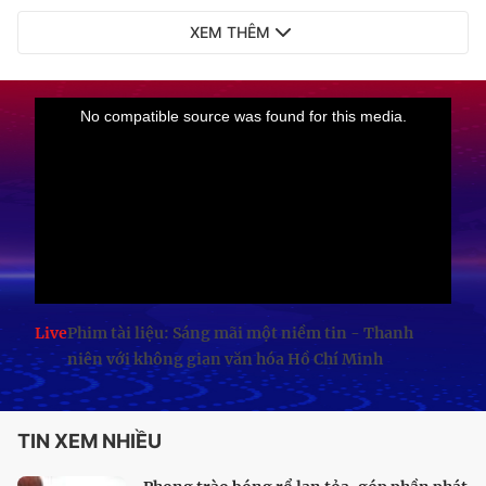
XEM THÊM
Live
Phim tài liệu: Sáng mãi một niềm tin - Thanh
niên với không gian văn hóa Hồ Chí Minh
TIN XEM NHIỀU