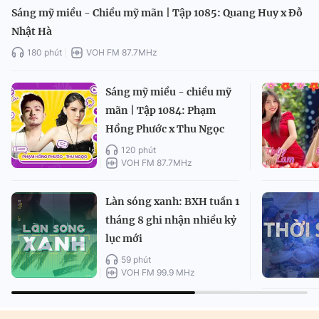
Sáng mỹ miều - Chiều mỹ mãn | Tập 1085: Quang Huy x Đỗ
Nhật Hà
180 phút
VOH FM 87.7MHz
Sáng mỹ miều - chiều mỹ
mãn | Tập 1084: Phạm
Hồng Phước x Thu Ngọc
120 phút
VOH FM 87.7MHz
Làn sóng xanh: BXH tuần 1
tháng 8 ghi nhận nhiều kỷ
lục mới
59 phút
VOH FM 99.9 MHz