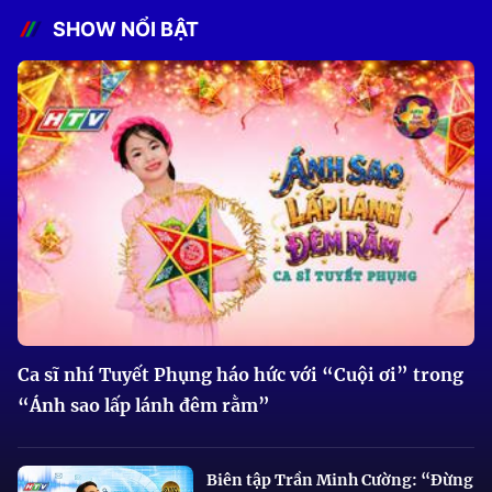
SHOW NỔI BẬT
Ca sĩ nhí Tuyết Phụng háo hức với “Cuội ơi” trong
“Ánh sao lấp lánh đêm rằm”
Biên tập Trần Minh Cường: “Đừng