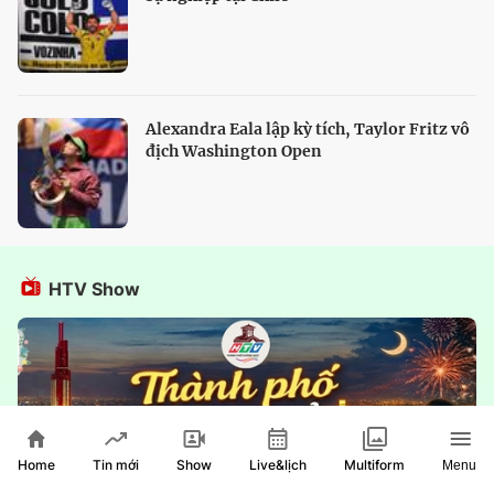
Alexandra Eala lập kỳ tích, Taylor Fritz vô
địch Washington Open
HTV Show
Home
Show
Live&lịch
Tin mới
Multiform
Menu