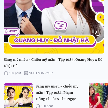
Sáng mỹ miều - Chiều mỹ mãn | Tập 1085: Quang Huy x Đỗ
Nhật Hà
180 phút
VOH FM 87.7MHz
Sáng mỹ miều - chiều mỹ
mãn | Tập 1084: Phạm
Hồng Phước x Thu Ngọc
120 phút