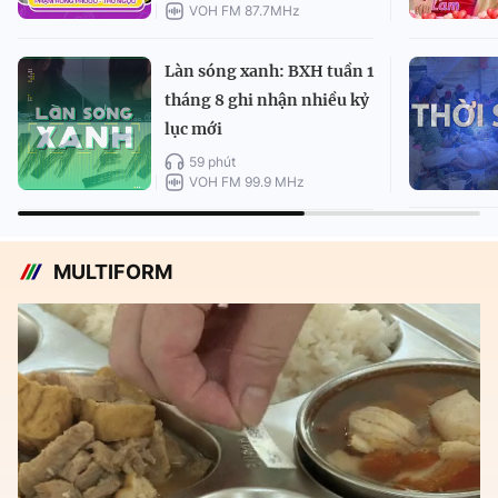
VOH FM 87.7MHz
Làn sóng xanh: BXH tuần 1
tháng 8 ghi nhận nhiều kỷ
lục mới
59 phút
VOH FM 99.9 MHz
MULTIFORM