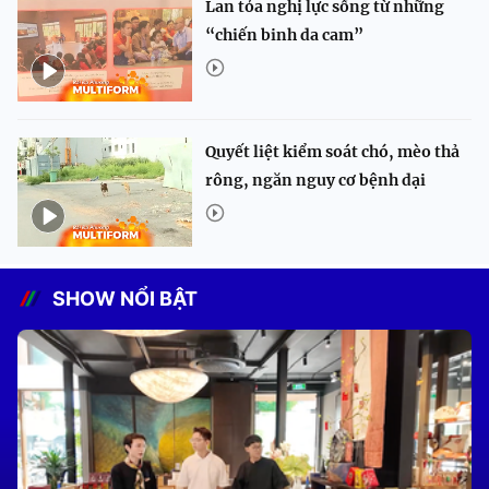
Lan tỏa nghị lực sống từ những
“chiến binh da cam”
Quyết liệt kiểm soát chó, mèo thả
rông, ngăn nguy cơ bệnh dại
SHOW NỔI BẬT