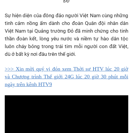
Đỏ
Sự hiện diện của đông đảo người Việt Nam cùng những
tình cảm nồng ấm dành cho đoàn Quân đội nhân dân
Việt Nam tại Quảng trường Đỏ đã minh chứng cho tinh
thần đoàn kết, lòng yêu nước và niềm tự hào dân tộc
luôn cháy bỏng trong trái tim mỗi người con đất Việt,
dù ở bất kỳ nơi đâu trên thế giới.
>>> Xin mời quý vị đón xem Thời sự HTV lúc 20 giờ
và Chương trình Thế giới 24G lúc 20 giờ 30 phút mỗi
ngày trên kênh HTV9