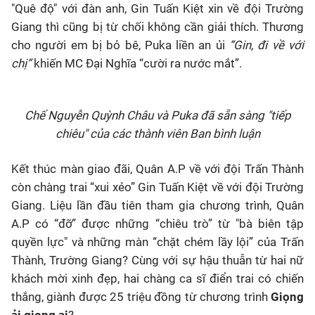
"Quê độ" với đàn anh, Gin Tuấn Kiệt xin về đội Trường
Giang thì cũng bị từ chối không cần giải thích. Thương
cho người em bị bỏ bê, Puka liền an ủi
“Gin, đi về với
chị”
khiến MC Đại Nghĩa “cười ra nước mắt”.
Chế Nguyễn Quỳnh Châu và Puka đã sẵn sàng "tiếp
chiêu" của các thành viên Ban bình luận
Kết thúc màn giao đãi, Quân A.P về với đội Trấn Thành
còn chàng trai “xui xẻo” Gin Tuấn Kiệt về với đội Trường
Giang. Liệu lần đầu tiên tham gia chương trình, Quân
A.P có “đỡ” được những “chiêu trò” từ "bà biên tập
quyền lực" và những màn “chặt chém lầy lội” của Trấn
Thành, Trường Giang? Cùng với sự hậu thuẫn từ hai nữ
khách mời xinh đẹp, hai chàng ca sĩ điển trai có chiến
thắng, giành được 25 triệu đồng từ chương trình
Giọng