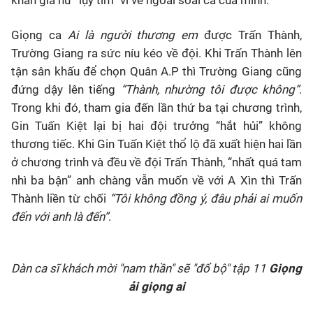
khán giả nữ “lụy tim” vì vẻ ngoài soái ca của mình.
Giọng ca
Ai là người thương em
được Trấn Thành,
Trường Giang ra sức níu kéo về đội. Khi Trấn Thành lên
tận sân khấu để chọn Quân A.P thì Trường Giang cũng
đứng dậy lên tiếng
“Thành, nhường tôi được không”
.
Trong khi đó, tham gia đến lần thứ ba tại chương trình,
Gin Tuấn Kiệt lại bị hai đội trưởng “hắt hủi” không
thương tiếc. Khi Gin Tuấn Kiệt thổ lộ đã xuất hiện hai lần
ở chương trình và đều về đội Trấn Thành, “nhất quá tam
nhì ba bận” anh chàng vẫn muốn về với A Xìn thì Trấn
Thành liền từ chối
“Tôi không đồng ý, đâu phải ai muốn
đến với anh là đến”
.
Dàn ca sĩ khách mời "nam thần" sẽ "đổ bộ" tập 11
Giọng
ải giọng ai