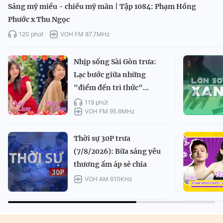
Sáng mỹ miều - chiều mỹ mãn | Tập 1084: Phạm Hồng
Phước x Thu Ngọc
120 phút
VOH FM 87.7MHz
Nhịp sống Sài Gòn trưa:
Lạc bước giữa những
"điểm đến tri thức"...
119 phút
VOH FM 95.6MHz
Thời sự 30P trưa
(7/8/2026): Bữa sáng yêu
thương ấm áp sẻ chia
VOH AM 610KHz