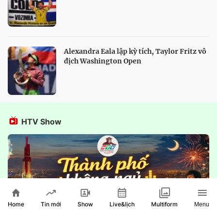
Alexandra Eala lập kỳ tích, Taylor Fritz vô
địch Washington Open
HTV Show
Home
Show
Live&lịch
Tin mới
Multiform
Menu