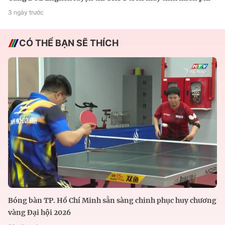
3 ngày trước
CÓ THỂ BẠN SẼ THÍCH
Bóng bàn TP. Hồ Chí Minh sẵn sàng chinh phục huy chương
vàng Đại hội 2026