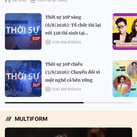
180 phút
VOH FM 87.7MHz
Thời sự 30P sáng
(6/8/2026): Tổ chức thi lại
với 328 thí sinh tại...
VOH AM 610KHz
Thời sự 30P chiều
(5/8/2026): Chuyển đổi vì
một nghề cá bền vững
VOH AM 610KHz
MULTIFORM