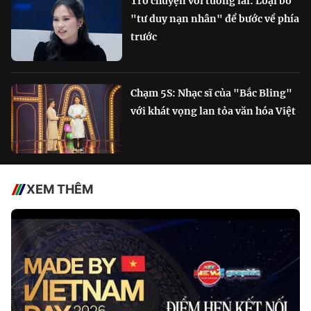
Trò chuyện với tương lai: Loại bỏ
"tư duy nạn nhân" để bước về phía
trước
Chạm 5S: Nhạc sĩ của "Bắc Bling"
với khát vọng lan tỏa văn hóa Việt
XEM THÊM