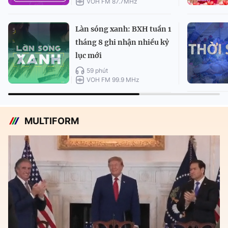
VOH FM 87.7MHz
Làn sóng xanh: BXH tuần 1
tháng 8 ghi nhận nhiều kỷ
lục mới
59 phút
VOH FM 99.9 MHz
MULTIFORM