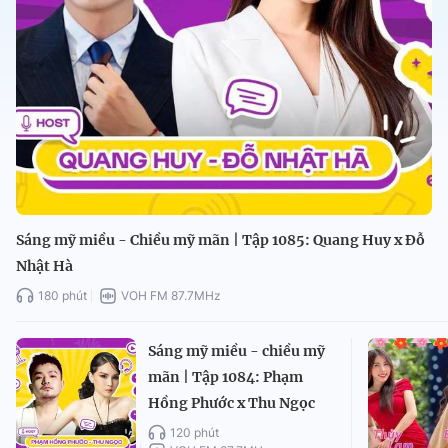
Sáng mỹ miều - Chiều mỹ mãn | Tập 1085: Quang Huy x Đỗ
Nhật Hà
180 phút
VOH FM 87.7MHz
Sáng mỹ miều - chiều mỹ
mãn | Tập 1084: Phạm
Hồng Phước x Thu Ngọc
120 phút