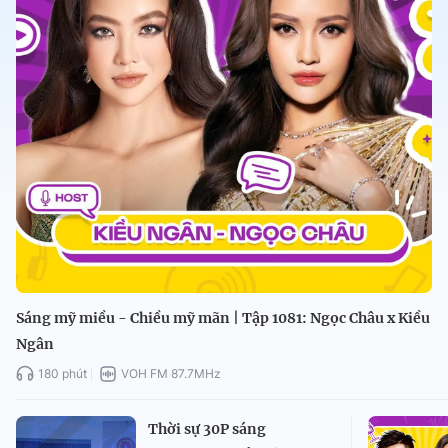
Sáng mỹ miều - Chiều mỹ mãn | Tập 1081: Ngọc Châu x Kiều
Ngân
180 phút
VOH FM 87.7MHz
Thời sự 30P sáng