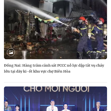
Đồng Nai: Hàng trăm cảnh sát PCCC nỗ lực dập tắt vụ cháy
lớn tại dãy ki-ốt khu vực chợ Biên Hòa