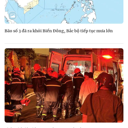
Bão số 3 đã ra khỏi Biển Đông, Bắc bộ tiếp tục mưa lớn