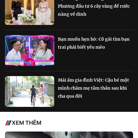
Phương đầu tư 6 cây vàng để rước
nàng về dinh
Bạn muốn hẹn hò: Cô gái tìm bạn
trai phải biết yêu mèo
Mái ấm gia đình Việt: Cậu bé một
mình chăm mẹ tâm thần sau khi
cha qua đời
XEM THÊM