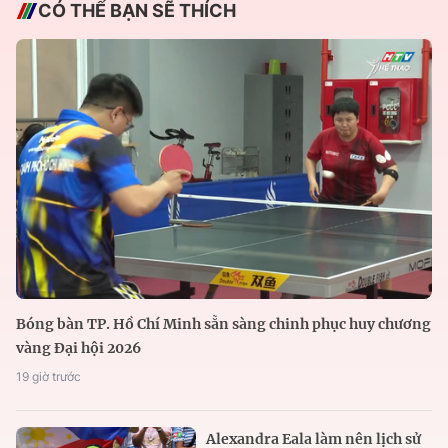
CÓ THỂ BẠN SẼ THÍCH
Bóng bàn TP. Hồ Chí Minh sẵn sàng chinh phục huy chương
vàng Đại hội 2026
19 giờ trước
Alexandra Eala làm nên lịch sử