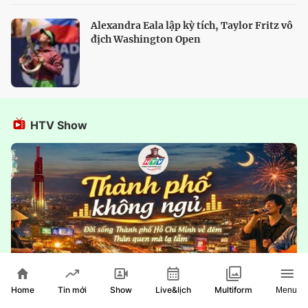
Alexandra Eala lập kỳ tích, Taylor Fritz vô
địch Washington Open
HTV Show
Home
Show
Live&lịch
Tin mới
Multiform
Menu