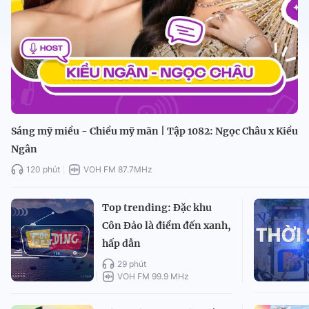
Sáng mỹ miều - Chiều mỹ mãn | Tập 1082: Ngọc Châu x Kiều
Ngân
120 phút
VOH FM 87.7MHz
Top trending: Đặc khu
Côn Đảo là điểm đến xanh,
hấp dẫn
29 phút
VOH FM 99.9 MHz