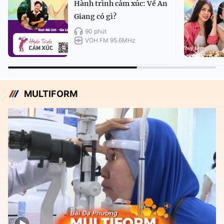
Hành trình cảm xúc: Về An
Giang có gì?
90 phút
VOH FM 95.6MHz
MULTIFORM