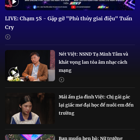
LIVE: Chạm 5S - Gặp gỡ "Phù thủy giai điệu" Tuấn
Cry
Nét Việt: NSND Tạ Minh Tâm và
khát vọng lan tỏa âm nhạc cách
mạng
Mái ấm gia đình Việt: Chị gái gác
lại giấc mơ đại học để nuôi em đến
trường
Bạn muốn hẹn hò: Nữ trưởng