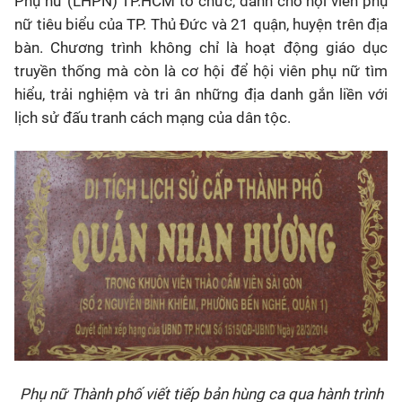
Phụ nữ (LHPN) TP.HCM tổ chức, dành cho hội viên phụ
nữ tiêu biểu của TP. Thủ Đức và 21 quận, huyện trên địa
bàn. Chương trình không chỉ là hoạt động giáo dục
truyền thống mà còn là cơ hội để hội viên phụ nữ tìm
hiểu, trải nghiệm và tri ân những địa danh gắn liền với
lịch sử đấu tranh cách mạng của dân tộc.
Phụ nữ Thành phố viết tiếp bản hùng ca qua hành trình