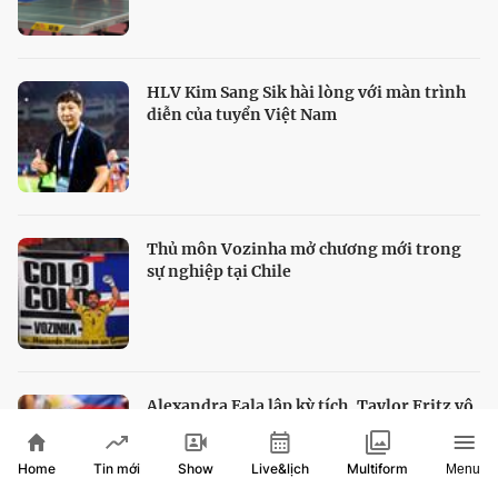
HLV Kim Sang Sik hài lòng với màn trình
diễn của tuyển Việt Nam
Thủ môn Vozinha mở chương mới trong
sự nghiệp tại Chile
Alexandra Eala lập kỳ tích, Taylor Fritz vô
địch Washington Open
Home
Show
Live&lịch
Tin mới
Multiform
Menu