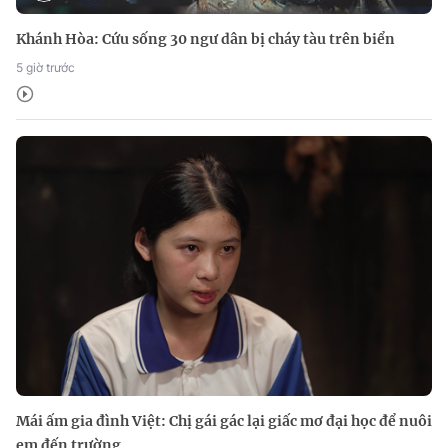
Khánh Hòa: Cứu sống 30 ngư dân bị cháy tàu trên biển
5 giờ trước
Mái ấm gia đình Việt: Chị gái gác lại giấc mơ đại học để nuôi
em đến trường