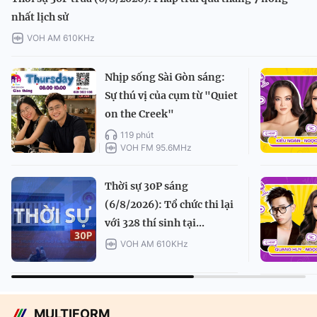
nhất lịch sử
VOH AM 610KHz
Nhịp sống Sài Gòn sáng:
Sự thú vị của cụm từ "Quiet
on the Creek"
119 phút
VOH FM 95.6MHz
Thời sự 30P sáng
(6/8/2026): Tổ chức thi lại
với 328 thí sinh tại...
VOH AM 610KHz
MULTIFORM