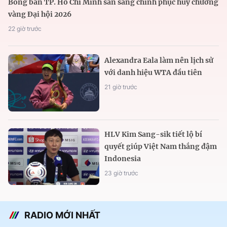
Bóng bàn TP. Hồ Chí Minh sẵn sàng chinh phục huy chương
vàng Đại hội 2026
22 giờ trước
Alexandra Eala làm nên lịch sử
với danh hiệu WTA đầu tiên
21 giờ trước
HLV Kim Sang-sik tiết lộ bí
quyết giúp Việt Nam thắng đậm
Indonesia
23 giờ trước
RADIO MỚI NHẤT