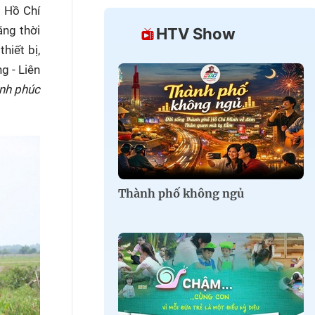
. Hồ Chí
ăng thời
HTV Show
hiết bị,
g - Liên
nh phúc
Thành phố không ngủ