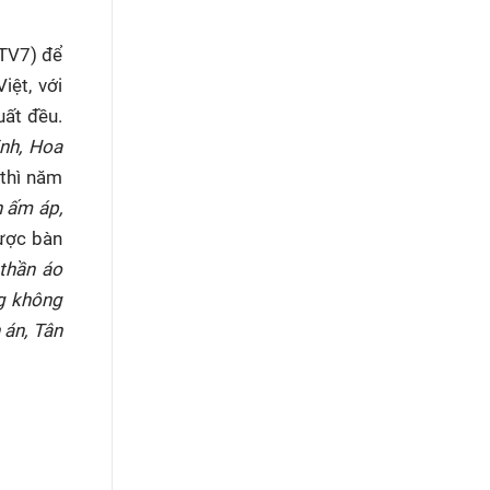
HTV7) để
iệt, với
uất đều.
inh, Hoa
thì năm
n ấm áp,
ược bàn
thần áo
g không
 án, Tân