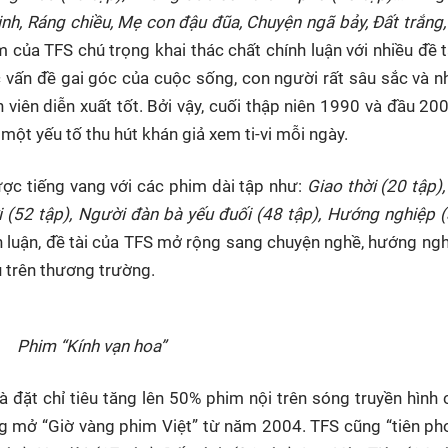
nh, Ráng chiều, Mẹ con đậu đũa, Chuyện ngã bảy, Đất trắng,
 của TFS chú trọng khai thác chất chính luận với nhiều đề t
c vấn đề gai góc của cuộc sống, con người rất sâu sắc và n
 viên diễn xuất tốt. Bởi vậy, cuối thập niên 1990 và đầu 20
một yếu tố thu hút khán giả xem ti-vi mỗi ngày.
ược tiếng vang với các phim dài tập như:
Giao thời (20 tập)
 (52 tập), Người đàn bà yếu đuối (48 tập), Hướng nghiệp (
 luận, đề tài của TFS mở rộng sang chuyện nghề, hướng ng
ấu trên thương trường.
Phim “Kính vạn hoa”
đặt chỉ tiêu tăng lên 50% phim nội trên sóng truyền hình
ng mở “Giờ vàng phim Việt” từ năm 2004. TFS cũng “tiên ph