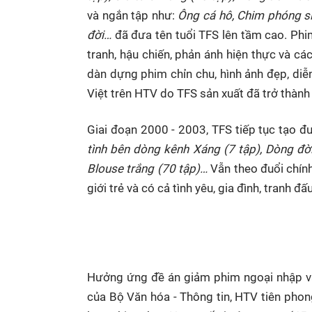
và ngắn tập như:
Ông cá hô, Chim phóng si
đời…
đã đưa tên tuổi TFS lên tầm cao. Phim
tranh, hậu chiến, phản ánh hiện thực và cá
dàn dựng phim chỉn chu, hình ảnh đẹp, diễn
Việt trên HTV do TFS sản xuất đã trở thành 
Giai đoạn 2000 - 2003, TFS tiếp tục tạo đ
tình bên dòng kênh Xáng (7 tập), Dòng đời
Blouse trắng (70 tập)…
Vẫn theo đuổi chính
giới trẻ và có cả tình yêu, gia đình, tranh đ
Hưởng ứng đề án giảm phim ngoại nhập và 
của Bộ Văn hóa - Thông tin, HTV tiên pho