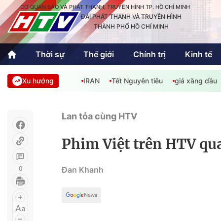
CƠ QUAN BÁO VÀ PHÁT THANH, TRUYỀN HÌNH TP. HỒ CHÍ MINH
ĐÀI PHÁT THANH VÀ TRUYỀN HÌNH
THÀNH PHỐ HỒ CHÍ MINH
Thời sự
Thế giới
Chính trị
Kinh tế
Xu hướng
IRAN
Tết Nguyên tiêu
giá xăng dầu
Thời sự
Thể thao
Văn hóa - G
Trong nước
Trong nướ
Lan tỏa cùng HTV
Quốc tế
Quốc tế
Phim Việt trên HTV qu
An Sinh
Sách hay cuối tuần
Thế giới
0
Đan Khanh
Kinh doanh
Công nghệ
Phóng sự