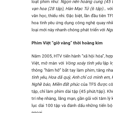
loạt phim như:
Ngọn nến hoàng cung (45 tập
vạn hoa (28 tập), Hàn Mạc Tử (6 tập)…
với
văn học, thiếu nhi. Đặc biệt, lần đầu tiên
hoa tình yêu ứng dụng công nghệ quay nhiề
loại mới này nhanh chóng phát triển với
Ngu
Phim Việt “giờ vàng” thời hoàng kim
Năm 2005, HTV tiến hành “xã hội hóa”, hợp
Việt, mở màn với
Vòng xoáy tình yêu
lập k
thông “hăm hở” bắt tay làm phim, tăng nha
tình yêu, Hoa dã quỳ, Anh chỉ có mình em,
Nghề báo, Miền đất phúc
của TFS được cô
tập, chỉ làm phim dài tập (45 phút/tập). Kh
trí nhẹ nhàng, lãng mạn, gần gũi với tâm lý
lục dài 100 tập và đánh dấu những tiến b
ngoại.