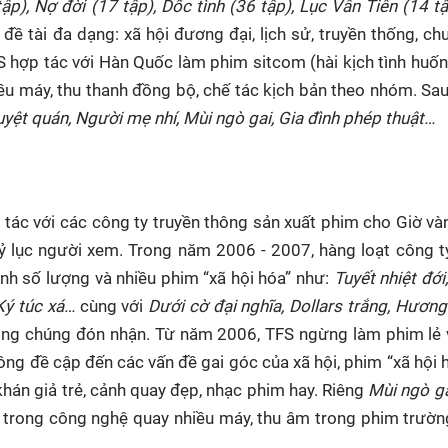
), Nợ đời (17 tập), Dốc tình (36 tập), Lục Vân Tiên (14 tậ
đề tài đa dạng: xã hội đương đại, lịch sử, truyền thống, ch
 TFS hợp tác với Hàn Quốc làm phim sitcom (hài kịch tình huố
u máy, thu thanh đồng bộ, chế tác kịch bản theo nhóm. Sau
yệt quán, Người mẹ nhí, Mùi ngò gai, Gia đình phép thuật…
 tác với các công ty truyền thông sản xuất phim cho Giờ v
ỷ lục người xem. Trong năm 2006 - 2007, hàng loạt công t
nh số lượng và nhiều phim “xã hội hóa” như:
Tuyết nhiệt đới
 Ký túc xá…
cùng với
Dưới cờ đại nghĩa, Dollars trắng, Hương
ng chúng đón nhận. Từ năm 2006, TFS ng
ừng làm phim lẻ
ông đề cập đến các vấn đề gai góc của xã hội, phim “xã hội h
 khán giả trẻ, cảnh quay đẹp, nhạc phim hay. Riêng
Mùi ngò g
ộ trong công nghệ quay nhiều máy, thu âm trong phim trườn