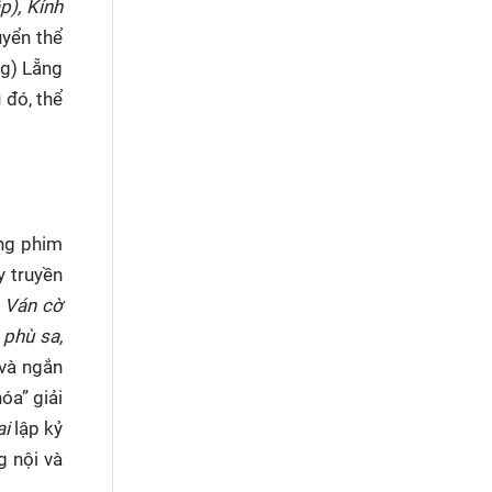
p), Kính
uyển thể
ng) Lẵng
 đó, thể
àng phim
y truyền
, Ván cờ
 phù sa,
 và ngắn
óa” giải
ai
lập kỷ
g nội và