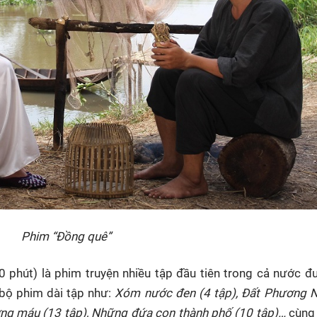
Phim “Đồng quê”
0 phút) là phim truyện nhiều tập đầu tiên trong cả nước 
 bộ phim dài tập như:
Xóm nước đen (4 tập), Đất Phương 
xương máu (13 tập), Những đứa con thành phố (10 tập)…
cùng 