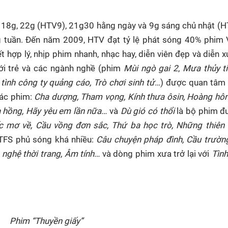
 18g, 22g (HTV9), 21g30 hằng ngày và 9g sáng chủ nhật (
 tuần. Đến năm 2009, HTV đạt tỷ lệ phát sóng 40% phim V
ết hợp lý, nhịp phim nhanh, nhạc hay, diễn viên đẹp và diễn x
iới trẻ và các ngành nghề (phim
Mùi ngò gai 2
,
Mưa thủy t
tình công ty quảng cáo, Trò chơi sinh tử…
) được quan tâm 
các phim:
Cha dượng, Tham vọng, Kính thưa ôsin, Hoàng hô
a hồng, Hãy yêu em lần nữa…
và
Dù gió có thổi
là bộ phim đ
c mơ về, Cầu vồng đơn sắc, Thứ ba học trò, Những thiên 
 TFS phủ sóng khá nhiều:
Câu chuyện pháp đình, Cầu trườn
g nghệ thời trang, Âm tính…
và dòng phim xưa trở lại với
Tình
Phim “Thuyền giấy”