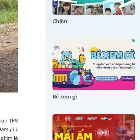
Chậm
Bé xem gì
được TFS
Nam (11
phim lẻ