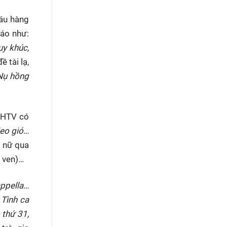
Sáu hàng
xáo như:
ụy khúc,
 tài lạ,
Nụ hồng
n HTV có
ieo gió…
 nữ qua
g ven)…
appella…
 Tình ca
 thứ 31,