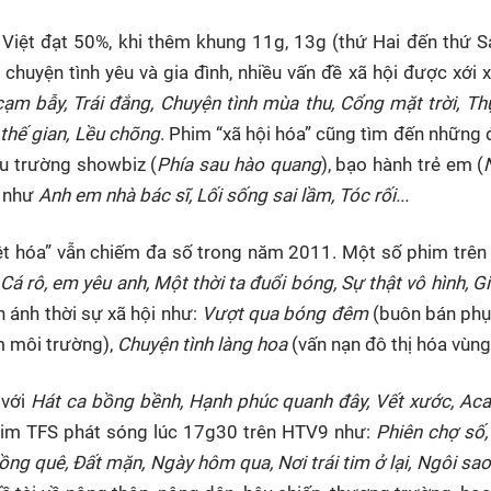
Việt đạt 50%, khi thêm khung 11g, 13g (thứ Hai đến thứ 
chuyện tình yêu và gia đình, nhiều vấn đề xã hội được xới 
ạm bẫy, Trái đắng, Chuyện tình mùa thu, Cổng mặt trời, Th
i thế gian, Lều chõng
. Phim “xã hội hóa” cũng tìm đến những đề
ậu trường showbiz (
Phía sau hào quang
), bạo hành trẻ em (
i như
Anh em nhà bác sĩ, Lối sống sai lầm, Tóc rối...
Việt hóa” vẫn chiếm đa số trong năm 2011. Một số phim trê
 rô, em yêu anh, Một thời ta đuổi bóng, Sự thật vô hình, G
 ánh thời sự xã hội như:
Vượt qua bóng đêm
(buôn bán phụ
m môi trường),
Chuyện tình làng hoa
(vấn nạn đô thị hóa vùn
 với
Hát ca bồng bềnh, Hạnh phúc quanh đây, Vết xước, Ac
him TFS phát sóng lúc 17g30 trên HTV9 như:
Phiên chợ số,
ng quê, Đất mặn, Ngày hôm qua, Nơi trái tim ở lại, Ngôi sao