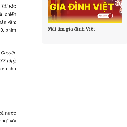
 Tôi vào
ài chiến
hân văn;
Mái ấm gia đình Việt
00, phim
, Chuyện
37 tập),
hiệp cho
 cả nước
ong” với