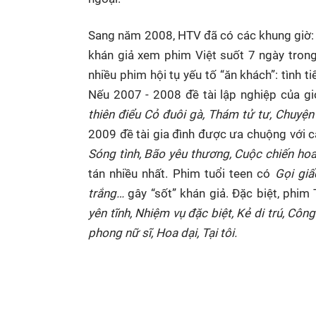
Sang năm 2008, HTV đã có các khung giờ:
khán giả xem phim Việt suốt 7 ngày trong
nhiều phim hội tụ yếu tố “ăn khách”: tình ti
Nếu 2007 - 2008 đề tài lập nghiệp của g
thiên điểu Cỏ đuôi gà, Thám tử tư, Chuyện 
2009 đề tài gia đình được ưa chuộng với 
Sóng tình, Bão yêu thương, Cuộc chiến ho
tán nhiều nhất. Phim tuổi teen có
Gọi giấ
trắng…
gây “sốt” khán giả. Đặc biệt, phim
yên tĩnh, Nhiệm vụ đặc biệt, Kẻ di trú, Côn
phong nữ sĩ, Hoa dại, Tại tôi.