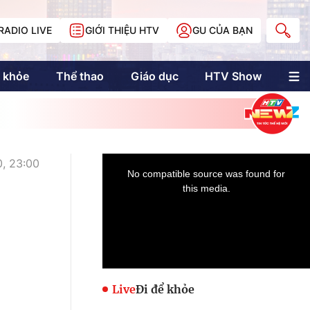
RADIO LIVE
GIỚI THIỆU HTV
GU CỦA BẠN
 khỏe
Thể thao
Giáo dục
HTV Show
nh trị
Multimedia
Multiform
Longform
NewZgraphic
, 23:00
Doanh nhân Sài
Gòn
Các trang liên kết
Live
Đi để khỏe