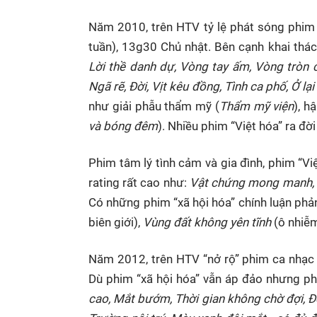
Năm 2010, trên HTV tỷ lệ phát sóng phim 
tuần), 13g30 Chủ nhật. Bên cạnh khai thác 
Lời thề danh dự, Vòng tay ấm, Vòng tròn c
Ngã rẽ, Đời, Vịt kêu đồ
ng, Tình ca phố, Ở lạ
như giải phẫu thẩm mỹ (
Thẩm mỹ viện
), h
và bóng đêm
). Nhiều phim “Việt hóa” ra đờ
Phim tâm lý tình cảm và gia đình, phim “
rating rất cao như:
Vật chứng mong manh, Cá
Có những phim “xã hội hóa” chính lu
ận phản
biên giới),
Vùng đất không yên tĩnh
(ô nhiễ
Năm 2012, trên HTV “nở rộ” phim ca nhạc
Dù phim “xã hội hóa” vẫn áp đảo nhưng p
cao, Mắt bướm, Thời gian không chờ đợi, Đồ