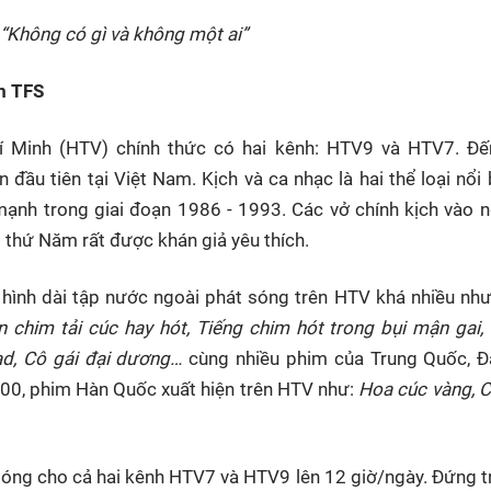
HTV Phim
HTV Sự kiện
HTV
“Không có gì và không một ai”
 không
Phim truyền hình
Made By Vietnam
Cuộ
Cúp
m TFS
Phim tài liệu
Ngày hội HTV
Cuộ
Innovation Fest
í Minh (HTV) chính thức có hai kênh: HTV9 và HTV7. Đế
HT
ầu tiên tại Việt Nam. Kịch và ca nhạc là hai thể loại nổi 
Chung một tấm
SEA
 đình
lòng
mạnh trong giai đoạn 1986 - 1993. Các vở chính kịch vào 
 thứ Năm rất được khán giả yêu thích.
khác
 hình dài tập nước ngoài phát sóng trên HTV khá nhiều nh
 trình
 chim tải cúc hay hót, Tiếng chim hót trong bụi mận gai,
ad, Cô gái đại dương…
cùng nhiều phim của Trung Quốc, Đà
00, phim Hàn Quốc xuất hiện trên HTV như:
Hoa cúc vàng, C
óng cho cả hai kênh HTV7 và HTV9 lên 12 giờ/ngày. Đứng 