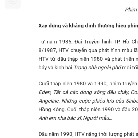
Sự kiện quan tâm
Chuyên đề
HTV Show
Phim 
Không gian văn hóa
Thành phố
Hồ Chí Minh
ngủ
Xây dựng và khẳng định thương hiệu phi
Chuyển đổi số
Chậm
Từ năm 1986, Đài Truyền hình TP. Hồ Ch
Bé xem gì
8/1987, HTV chuyển qua phát hình màu lần đ
Mái ấm gia
HTV từ đầu thập niên 1980 và phát triển 
Việt
bảy và kịch hài
Trong nhà ngoài phố
mỗi tối
Các show 
Cuối thập niên 1980 và 1990, phim truyền
Các chương
Eden, Tất cả các dòng sông đều chảy, Con
khác
Angeline, Những cuộc phiêu lưu của Sinb
Hồng Kông. Cuối thập niên 1990 và đầu 20
Anh em nhà bác sĩ, Người mẫu…
Đầu năm 1990, HTV nâng thời lượng phát s