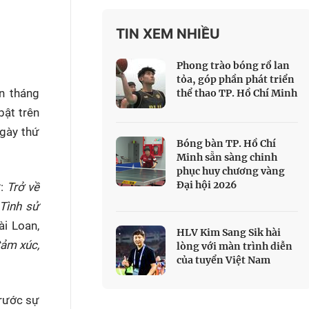
 Thể thao
TIN XEM NHIỀU
c đua xe đạp
 Truyền hình
Phong trào bóng rổ lan
c đua offroad
tỏa, góp phần phát triển
n tháng
thể thao TP. Hồ Chí Minh
V
bật trên
 Games 33
ngày thứ
Bóng bàn TP. Hồ Chí
Minh sẵn sàng chinh
phục huy chương vàng
Đại hội 2026
ư:
Trở về
 Tình sử
i Loan,
HLV Kim Sang Sik hài
ảm xúc,
lòng với màn trình diễn
của tuyển Việt Nam
trước sự