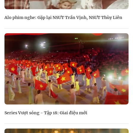
Alo phim nghe: Gặp lại NSƯT Trần Vịnh, NSƯT Thùy Liên
Series Vượt sóng - Tập 18: Giai điệu mới