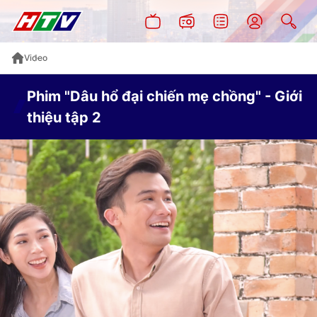
Video
Phim "Dâu hổ đại chiến mẹ chồng" - Giới
thiệu tập 2