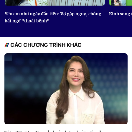
Yêu em như ngày đầu tiên: Vợ gặp nguy, chồng
Kính song 
bất ngờ "thoát bệnh"
CÁC CHƯƠNG TRÌNH KHÁC