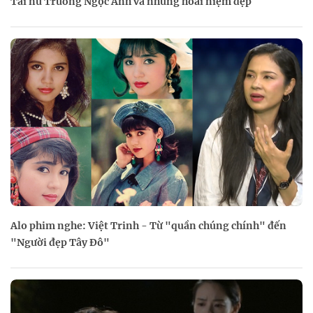
Tài nữ Trương Ngọc Ánh và những hoài niệm đẹp
Alo phim nghe: Việt Trinh - Từ "quần chúng chính" đến
"Người đẹp Tây Đô"