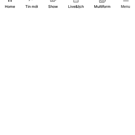
Home
Show
Live&lịch
Tin mới
Multiform
Menu
Tổng thống Trump: Thỏa thuận mở lại Hormuz sớm đạt
được, xung đột với Iran sẽ sớm kết thúc