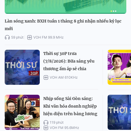
Làn sóng xanh: BXH tuần 1 tháng 8 ghi nhận nhiều kỷ lục
mới
59 phút
VOH FM 99.9 MHz
Thời sự 30P trưa
(7/8/2026): Bữa sáng yêu
thương ấm áp sẻ chia
VOH AM 610KHz
Nhịp sống Sài Gòn sáng:
Khi văn hóa doanh nghiệp
hiện diện trên bảng lương
119 phút
VOH FM 95.6MHz