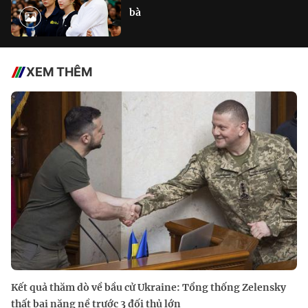
bà
XEM THÊM
Kết quả thăm dò về bầu cử Ukraine: Tổng thống Zelensky
thất bại nặng nề trước 3 đối thủ lớn