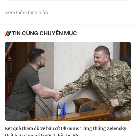
Xem thêm bình luận
TIN CÙNG CHUYÊN MỤC
Kết quả thăm dò về bầu cử Ukraine: Tổng thống Zelensky
thất bại nặng nề trước 3 đối thủ lớn