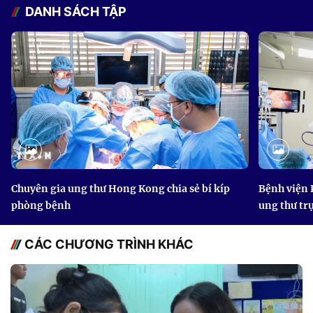
DANH SÁCH TẬP
Chuyên gia ung thư Hong Kong chia sẻ bí kíp
Bệnh viện 
phòng bệnh
ung thư tr
CÁC CHƯƠNG TRÌNH KHÁC