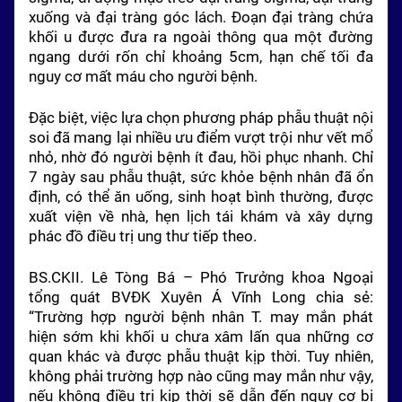
xuống và đại tràng góc lách. Đoạn đại tràng chứa
khối u được đưa ra ngoài thông qua một đường
ngang dưới rốn chỉ khoảng 5cm, hạn chế tối đa
nguy cơ mất máu cho người bệnh.
Đặc biệt, việc lựa chọn phương pháp phẫu thuật nội
soi đã mang lại nhiều ưu điểm vượt trội như vết mổ
nhỏ, nhờ đó người bệnh ít đau, hồi phục nhanh. Chỉ
7 ngày sau phẫu thuật, sức khỏe bệnh nhân đã ổn
định, có thể ăn uống, sinh hoạt bình thường, được
xuất viện về nhà, hẹn lịch tái khám và xây dựng
phác đồ điều trị ung thư tiếp theo.
BS.CKII. Lê Tòng Bá – Phó Trưởng khoa Ngoại
tổng quát BVĐK Xuyên Á Vĩnh Long chia sẻ:
“Trường hợp người bệnh nhân T. may mắn phát
hiện sớm khi khối u chưa xâm lấn qua những cơ
quan khác và được phẫu thuật kịp thời. Tuy nhiên,
không phải trường hợp nào cũng may mắn như vậy,
nếu không điều trị kịp thời sẽ dẫn đến nguy cơ bị