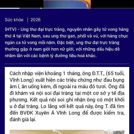
Current
0:10
/
Duration
1:06
Sức khỏe
2026
Time
(HTV) - Ung thư đại trực tràng, nguyên nhân gây tử vong hàng
thứ 4 tại Việt Nam, sau ung thư gan, phổi và vú, với hàng chục
ngàn ca tử vong mỗi năm. Đặc biệt, ung thư đại trực tràng
thường gặp ở nam giới hơn nữ giới, với những dấu hiệu dễ
nhầm lẫn với các bệnh lý đường tiêu hoá khác.
Cách nhập viện khoảng 1 tháng, ông Đ.T.T., (65 tuổi,
Vĩnh Long) xuất hiện các triệu chứng như đau bụng
âm ỉ, ăn uống kém, đi ngoài ra máu đỏ tươi. Ông đã
đi khám và nội soi đại tràng tại một cơ sở y tế địa
phương. Kết quả nội soi ghi nhận ông có một khối
u ở đại tràng. Lo lắng với kết quả này, ông T. đã tìm
đến BVĐK Xuyên Á Vĩnh Long để được kiểm tra,
đánh giá lại.