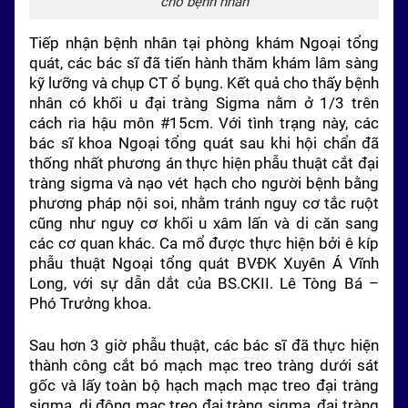
cho bệnh nhân
Tiếp nhận bệnh nhân tại phòng khám Ngoại tổng
quát, các bác sĩ đã tiến hành thăm khám lâm sàng
kỹ lưỡng và chụp CT ổ bụng. Kết quả cho thấy bệnh
nhân có khối u đại tràng Sigma nằm ở 1/3 trên
cách rìa hậu môn #15cm. Với tình trạng này, các
bác sĩ khoa Ngoại tổng quát sau khi hội chẩn đã
thống nhất phương án thực hiện phẫu thuật cắt đại
tràng sigma và nạo vét hạch cho người bệnh bằng
phương pháp nội soi, nhằm tránh nguy cơ tắc ruột
cũng như nguy cơ khối u xâm lấn và di căn sang
các cơ quan khác. Ca mổ được thực hiện bởi ê kíp
phẫu thuật Ngoại tổng quát BVĐK Xuyên Á Vĩnh
Long, với sự dẫn dắt của BS.CKII. Lê Tòng Bá –
Phó Trưởng khoa.
Sau hơn 3 giờ phẫu thuật, các bác sĩ đã thực hiện
thành công cắt bó mạch mạc treo tràng dưới sát
gốc và lấy toàn bộ hạch mạch mạc treo đại tràng
sigma, di động mạc treo đại tràng sigma, đại tràng