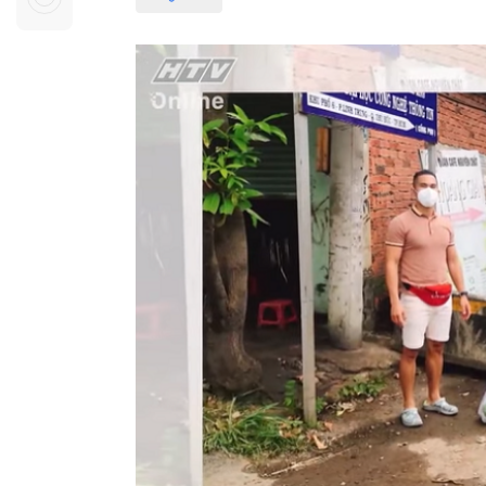
Sự kiện quan tâm
Chuyên đề
HTV Show
Không gian văn hóa
Thành phố
Hồ Chí Minh
ngủ
Chuyển đổi số
Chậm
Bé xem gì
Mái ấm gia
Việt
Các show 
Các chương
khác