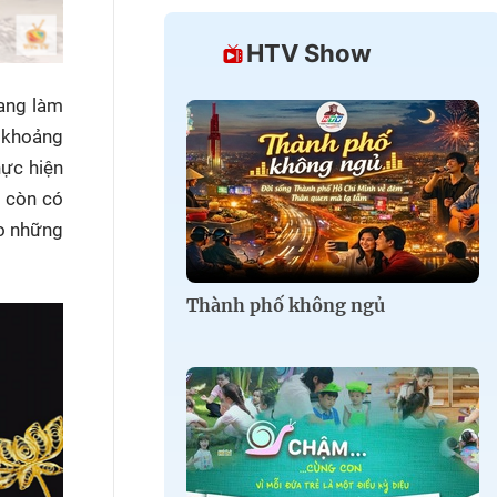
HTV Show
ang làm
 khoảng
hực hiện
m còn có
ho những
Thành phố không ngủ