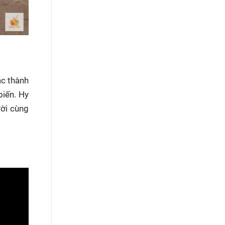
ác thành
biến. Hy
ười cùng