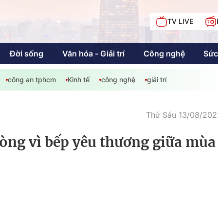
TV LIVE
Đời sống
Văn hóa - Giải trí
Công nghệ
Sức
công an tphcm
Kinh tế
công nghệ
giải trí
iải trí
Giáo dục
Kinh tế
Chí
c
Thứ Sáu 13/08/2021
òng vì bếp yêu thương giữa mùa
Sức khỏe
Đời sống
Khán giả HTV
Chuyện chúng tôi