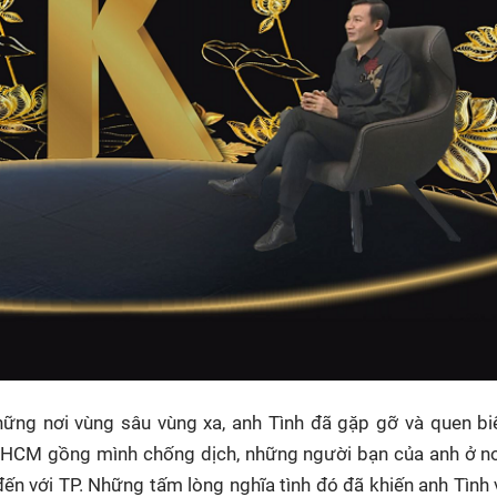
ững nơi vùng sâu vùng xa, anh Tình đã gặp gỡ và quen bi
.HCM gồng mình chống dịch, những người bạn của anh ở nơ
ến với TP. Những tấm lòng nghĩa tình đó đã khiến anh Tình