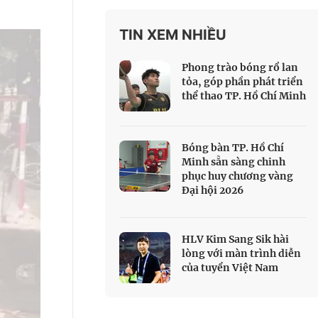
 Thể thao
TIN XEM NHIỀU
c đua xe đạp
 Truyền hình
Phong trào bóng rổ lan
c đua offroad
tỏa, góp phần phát triển
thể thao TP. Hồ Chí Minh
V
 Games 33
Bóng bàn TP. Hồ Chí
Minh sẵn sàng chinh
phục huy chương vàng
Đại hội 2026
HLV Kim Sang Sik hài
lòng với màn trình diễn
của tuyển Việt Nam