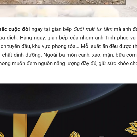
hắc cuộc đời
ngay tại gian bếp
Suối mát từ tâm
mà anh đ
mùa dịch. Hằng ngày, gian bếp của nhóm anh Tình phục vụ
ch tuyến đầu, khu vực phong tỏa... Mỗi suất ăn đều được t
đủ chất dinh dưỡng. Ngoài ba món canh, xào, mặn, bữa cơ
i mong muốn đem nguồn năng lượng đầy đủ, giữ sức khỏe c