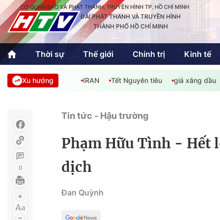
CƠ QUAN BÁO VÀ PHÁT THANH, TRUYỀN HÌNH TP. HỒ CHÍ MINH
ĐÀI PHÁT THANH VÀ TRUYỀN HÌNH
THÀNH PHỐ HỒ CHÍ MINH
Thời sự
Thế giới
Chính trị
Kinh tế
Xu hướng
IRAN
Tết Nguyên tiêu
giá xăng dầu
Thời sự
Thể thao
Văn hóa - G
Trong nước
Trong nướ
Tin tức - Hậu trường
Quốc tế
Quốc tế
Phạm Hữu Tình - Hết l
An Sinh
Sách hay cuối tuần
Thế giới
dịch
0
Kinh doanh
Công nghệ
Phóng sự
Đan Quỳnh