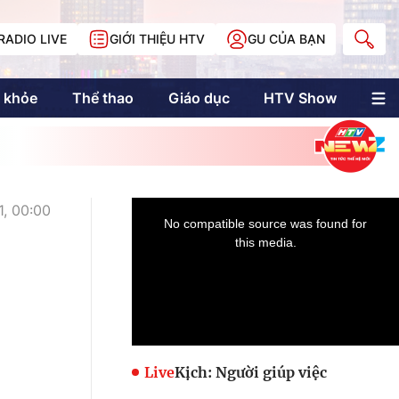
RADIO LIVE
GIỚI THIỆU HTV
GU CỦA BẠN
 khỏe
Thể thao
Giáo dục
HTV Show
nh trị
Multimedia
Multiform
Longform
NewZgraphic
, 00:00
Doanh nhân Sài
Gòn
Các trang liên kết
Live
Kịch: Người giúp việc