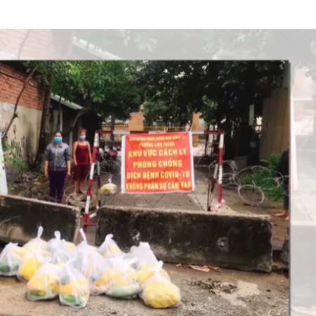
HTV Phim
HTV Sự kiện
HTV
 không
Phim truyền hình
Made By Vietnam
Cuộ
Cúp
Phim tài liệu
Ngày hội HTV
Cuộ
Innovation Fest
HT
Chung một tấm
SEA
 đình
lòng
khác
 trình