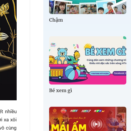
Chậm
Bé xem gì
ết nhiều
i xa xôi
 vô cùng