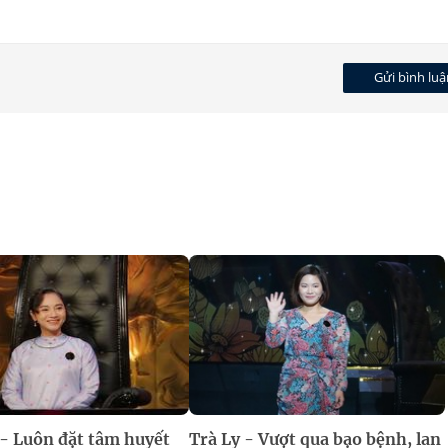
Gửi bình luậ
 - Luôn đặt tâm huyết
Trà Ly - Vượt qua bạo bệnh, lan