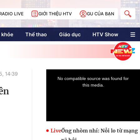
RADIO LIVE
GIỚI THIỆU HTV
GU CỦA BẠN
 khỏe
Thể thao
Giáo dục
HTV Show
nh trị
Multimedia
Multiform
Longform
NewZgraphic
, 14:39
Doanh nhân Sài
Gòn
ên
Các trang liên kết
Live
Ống nhòm nhí: Nỗi lo từ mạng