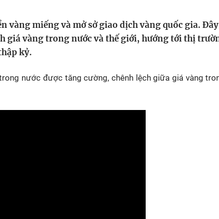
HTV Phim
HTV Sự kiện
HTV
n vàng miếng và mở sở giao dịch vàng quốc gia. Đây
 không
Phim truyền hình
Made By Vietnam
Cuộ
Cúp
h giá vàng trong nước và thế giới, hướng tới thị trườ
Phim tài liệu
Ngày hội HTV
thập kỷ.
Cuộ
Innovation Fest
HT
 trong nước được tăng cường, chênh lệch giữa giá vàng tr
Chung một tấm
SEA
 đình
lòng
khác
 trình