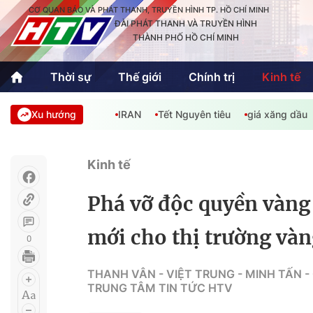
CƠ QUAN BÁO VÀ PHÁT THANH, TRUYỀN HÌNH TP. HỒ CHÍ MINH
ĐÀI PHÁT THANH VÀ TRUYỀN HÌNH
THÀNH PHỐ HỒ CHÍ MINH
Thời sự
Thế giới
Chính trị
Kinh tế
Xu hướng
IRAN
Tết Nguyên tiêu
giá xăng dầu
Thời sự
Thể thao
Văn hóa - G
Trong nước
Trong nướ
Kinh tế
Quốc tế
Quốc tế
Phá vỡ độc quyền vàng
An Sinh
Sách hay cuối tuần
Thế giới
mới cho thị trường và
0
Kinh doanh
Công nghệ
Phóng sự
THANH VÂN - VIỆT TRUNG - MINH TẤN -
TRUNG TÂM TIN TỨC HTV