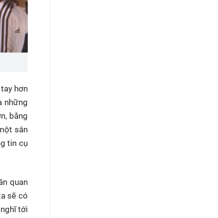
 tay hơn
ra những
ơn, bằng
 một sân
g tin cụ
cần quan
ta sẽ có
nghĩ tới