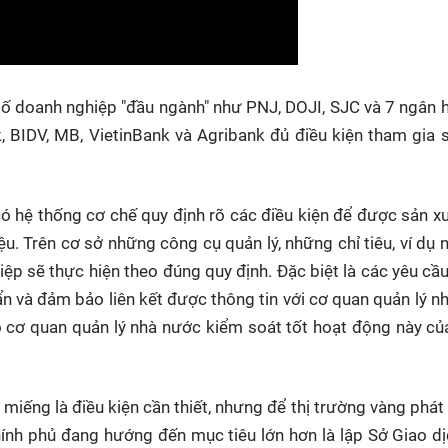
 số doanh nghiệp "đầu ngành" như PNJ, DOJI, SJC và 7 ngân 
IDV, MB, VietinBank và Agribank đủ điều kiện tham gia s
ó hệ thống cơ chế quy định rõ các điều kiện để được sản x
. Trên cơ sở những công cụ quản lý, những chỉ tiêu, ví dụ 
p sẽ thực hiện theo đúng quy định. Đặc biệt là các yêu cầu
ẩn và đảm bảo liên kết được thông tin với cơ quan quản lý n
o cơ quan quản lý nhà nước kiểm soát tốt hoạt động này c
miếng là điều kiện cần thiết, nhưng để thị trường vàng phát 
hính phủ đang hướng đến mục tiêu lớn hơn là lập Sở Giao d