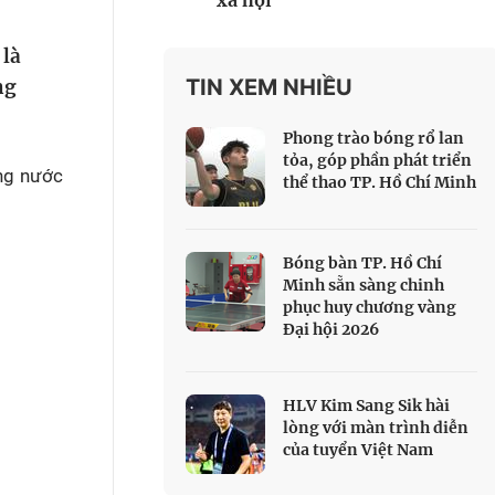
xã hội
 Thể thao
 là
c đua xe đạp
 Truyền hình
TIN XEM NHIỀU
ng
c đua offroad
Phong trào bóng rổ lan
V
tỏa, góp phần phát triển
ong nước
thể thao TP. Hồ Chí Minh
 Games 33
Bóng bàn TP. Hồ Chí
Minh sẵn sàng chinh
phục huy chương vàng
Đại hội 2026
HLV Kim Sang Sik hài
lòng với màn trình diễn
của tuyển Việt Nam