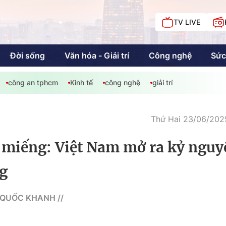
TV LIVE
Đời sống
Văn hóa - Giải trí
Công nghệ
Sức
công an tphcm
Kinh tế
công nghệ
giải trí
iải trí
Giáo dục
Kinh tế
Chí
c
Thứ Hai 23/06/2025
 miếng: Việt Nam mở ra kỷ nguy
Sức khỏe
Đời sống
ng
Khán giả HTV
Chuyện chúng tôi
 QUỐC KHANH //