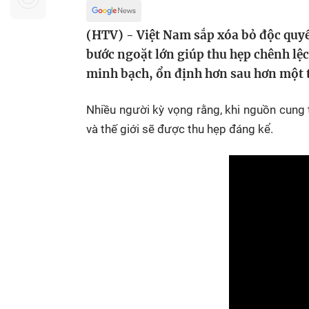
Sự kiện quan tâm
Chuyên đề
HTV Show
(HTV) - Việt Nam sắp xóa bỏ độc quyề
Không gian văn hóa
Thành phố
Hồ Chí Minh
ngủ
bước ngoặt lớn giúp thu hẹp chênh lệc
minh bạch, ổn định hơn sau hơn một 
Chuyển đổi số
Chậm
Bé xem gì
Nhiều người kỳ vọng rằng, khi nguồn cung
và thế giới sẽ được thu hẹp đáng kể.
Mái ấm gia
Việt
Các show 
Các chương
khác