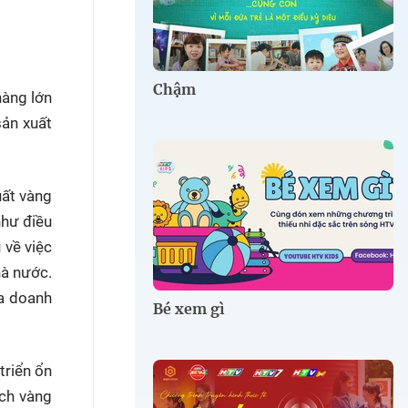
Chậm
hàng lớn
ản xuất
uất vàng
như điều
 về việc
hà nước.
ủa doanh
Bé xem gì
triển ổn
ịch vàng