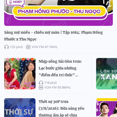
Sáng mỹ miều - chiều mỹ mãn | Tập 1084: Phạm Hồng
Phước x Thu Ngọc
120 phút
VOH FM 87.7MHz
Nhịp sống Sài Gòn trưa:
Lạc bước giữa những
"điểm đến tri thức"...
119 phút
VOH FM 95.6MHz
Thời sự 30P trưa
(7/8/2026): Bữa sáng yêu
thương ấm áp sẻ chia