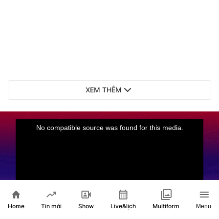
XEM THÊM
Home
Show
Live&lịch
Tin mới
Multiform
Menu