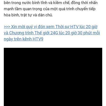
bên trong nước bình tĩnh và kiềm chế, đồng thời nhấn
mạnh tầm quan trọng của một quá trình chuyển tiếp
hòa bình, trật tự và dân chủ.
>>> Xin mời quý vị đón xem Thời sự HTV lúc 20 giờ
và Chương trình Thế giới 24G lúc 20 giờ 30 phút mỗi
ngày trên kênh HTV9