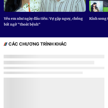
Yêu em như ngày đầu tiên: Vợ gặp nguy, chồng
Kính song 
bất ngờ "thoát bệnh"
CÁC CHƯƠNG TRÌNH KHÁC