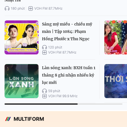
Nhật Hà
180 phút
VOH FM 87.7MHz
Sáng mỹ miều - chiều mỹ
mãn | Tập 1084: Phạm
Hồng Phước x Thu Ngọc
120 phút
VOH FM 87.7MHz
Làn sóng xanh: BXH tuần 1
tháng 8 ghi nhận nhiều kỷ
lục mới
59 phút
VOH FM 99.9 MHz
MULTIFORM