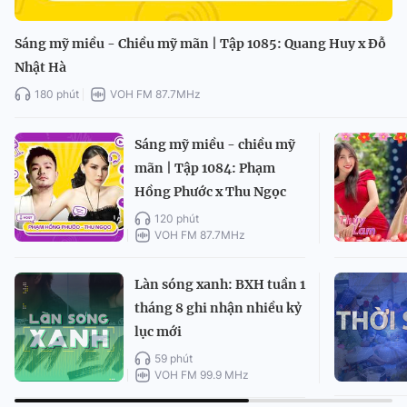
Sáng mỹ miều - Chiều mỹ mãn | Tập 1085: Quang Huy x Đỗ
Nhật Hà
180 phút
VOH FM 87.7MHz
Sáng mỹ miều - chiều mỹ
mãn | Tập 1084: Phạm
Hồng Phước x Thu Ngọc
120 phút
VOH FM 87.7MHz
Làn sóng xanh: BXH tuần 1
tháng 8 ghi nhận nhiều kỷ
lục mới
59 phút
VOH FM 99.9 MHz