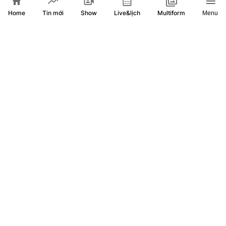
Home
Show
Live&lịch
Tin mới
Multiform
Menu
Australia phát triển nhà thông minh hỗ trợ người cao tuổi