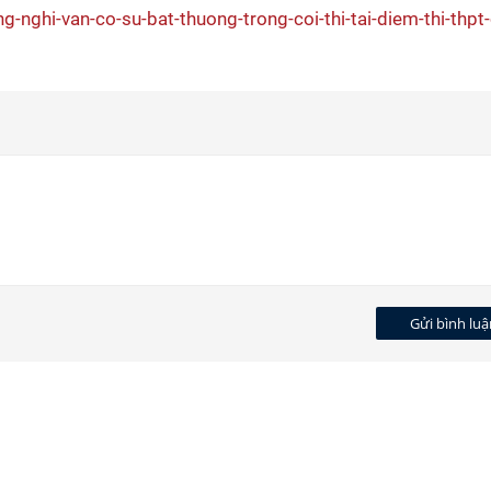
g-nghi-van-co-su-bat-thuong-trong-coi-thi-tai-diem-thi-thpt
Gửi bình luậ