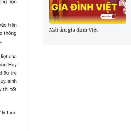
rung học
xác trên
Mái ấm gia đình Việt
ác thông
.
liệt của
Phan Huy
điều tra
uy, sinh
 thi tốt
 lý theo