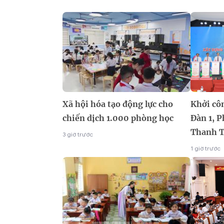
Xã hội hóa tạo động lực cho
Khởi cô
chiến dịch 1.000 phòng học
Đàn 1, 
Thanh T
3 giờ trước
1 giờ trước