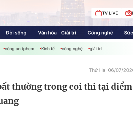
TV LIVE
Đời sống
Văn hóa - Giải trí
Công nghệ
Sức
công an tphcm
Kinh tế
công nghệ
giải trí
iải trí
Giáo dục
Kinh tế
Chí
c
Thứ Hai 06/07/2026
ất thường trong coi thi tại điểm
Sức khỏe
Đời sống
uang
Khán giả HTV
Chuyện chúng tôi