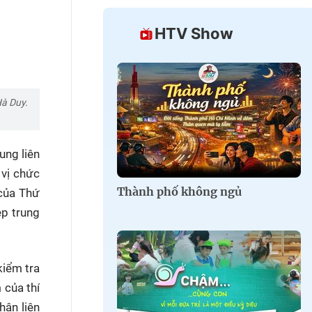
HTV Show
Hà Duy.
ung liên
 vị chức
Thành phố không ngủ
 của Thứ
p trung
kiểm tra
 của thí
hân liên