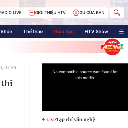
RADIO LIVE
GIỚI THIỆU HTV
GU CỦA BẠN
 khỏe
Thể thao
Giáo dục
HTV Show
nh trị
Multimedia
Multiform
Longform
NewZgraphic
, 07:36
Doanh nhân Sài
Gòn
 thi
Các trang liên kết
Live
Tạp chí văn nghệ