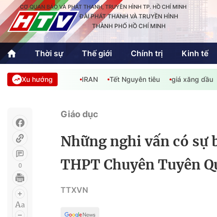
CƠ QUAN BÁO VÀ PHÁT THANH, TRUYỀN HÌNH TP. HỒ CHÍ MINH
ĐÀI PHÁT THANH VÀ TRUYỀN HÌNH
THÀNH PHỐ HỒ CHÍ MINH
Thời sự
Thế giới
Chính trị
Kinh tế
Xu hướng
IRAN
Tết Nguyên tiêu
giá xăng dầu
Thời sự
Thể thao
Văn hóa - G
Trong nước
Trong nướ
Giáo dục
Quốc tế
Quốc tế
Những nghi vấn có sự b
An Sinh
Sách hay cuối tuần
Thế giới
THPT Chuyên Tuyên Q
0
Kinh doanh
Công nghệ
Phóng sự
TTXVN