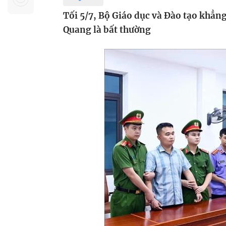
Sự kiện quan tâm
Chuyên đề
HTV Show
Tối 5/7, Bộ Giáo dục và Đào tạo khẳn
Không gian văn hóa
Thành phố
Quang là bất thường
Hồ Chí Minh
ngủ
Chuyển đổi số
Chậm
Bé xem gì
Mái ấm gia
Việt
Các show 
Các chương
khác