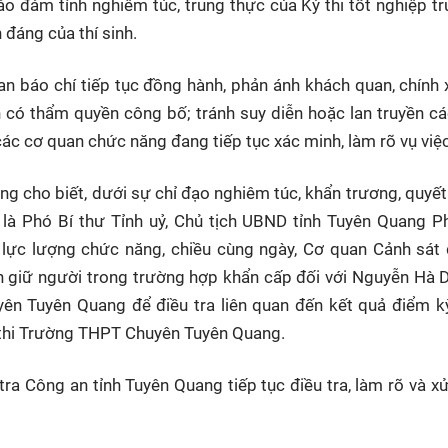
ảo đảm tính nghiêm túc, trung thực của Kỳ thi tốt nghiệp t
 đáng của thí sinh.
n báo chí tiếp tục đồng hành, phản ánh khách quan, chính 
n có thẩm quyền công bố; tránh suy diễn hoặc lan truyền c
ác cơ quan chức năng đang tiếp tục xác minh, làm rõ vụ việc
ng cho biết, dưới sự chỉ đạo nghiêm túc, khẩn trương, quyết 
p là Phó Bí thư Tỉnh uỷ, Chủ tịch UBND tỉnh Tuyên Quang 
lực lượng chức năng, chiều cùng ngày, Cơ quan Cảnh sát 
h giữ người trong trường hợp khẩn cấp đối với Nguyễn Hà D
n Tuyên Quang để điều tra liên quan đến kết quả điểm kỳ
thi Trường THPT Chuyên Tuyên Quang.
a Công an tỉnh Tuyên Quang tiếp tục điều tra, làm rõ và xử