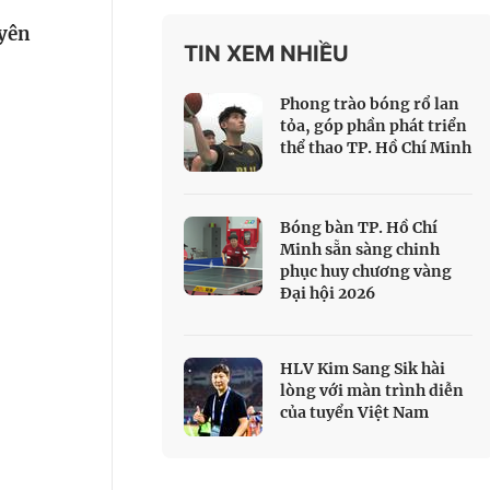
 Thể thao
uyên
TIN XEM NHIỀU
c đua xe đạp
 Truyền hình
Phong trào bóng rổ lan
c đua offroad
tỏa, góp phần phát triển
thể thao TP. Hồ Chí Minh
V
 Games 33
Bóng bàn TP. Hồ Chí
Minh sẵn sàng chinh
phục huy chương vàng
Đại hội 2026
HLV Kim Sang Sik hài
lòng với màn trình diễn
của tuyển Việt Nam