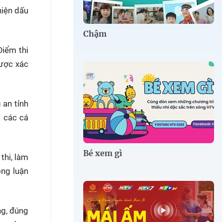
hiện dấu
Chậm
Điểm thi
được xác
 an tỉnh
à các cá
Bé xem gì
thi, làm
ông luận
ng, đúng