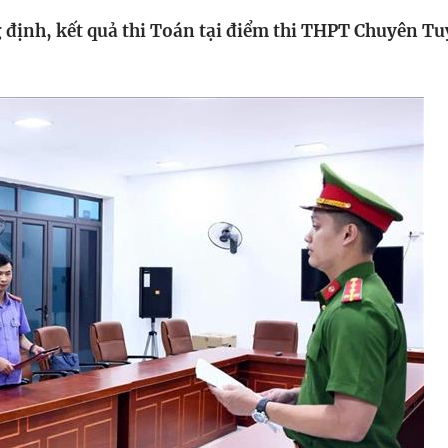
HTV Phim
HTV Sự kiện
HTV
g định, kết quả thi Toán tại điểm thi THPT Chuyên T
 không
Phim truyền hình
Made By Vietnam
Cuộ
Cúp
Phim tài liệu
Ngày hội HTV
Cuộ
Innovation Fest
HT
Chung một tấm
SEA
 đình
lòng
khác
 trình