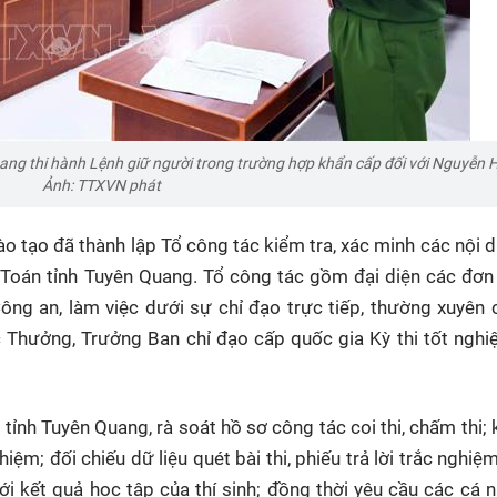
ang thi hành Lệnh giữ người trong trường hợp khẩn cấp đối với Nguyễn 
Ảnh: TTXVN phát
 tạo đã thành lập Tổ công tác kiểm tra, xác minh các nội d
n Toán tỉnh Tuyên Quang. Tổ công tác gồm đại diện các đơn
ng an, làm việc dưới sự chỉ đạo trực tiếp, thường xuyên
ưởng, Trưởng Ban chỉ đạo cấp quốc gia Kỳ thi tốt nghiệ
 tỉnh Tuyên Quang, rà soát hồ sơ công tác coi thi, chấm thi; 
hiệm; đối chiếu dữ liệu quét bài thi, phiếu trả lời trắc nghiệm
với kết quả học tập của thí sinh; đồng thời yêu cầu các cá n