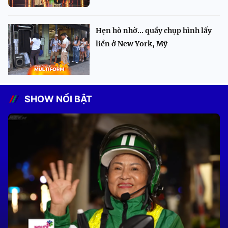
Hẹn hò nhờ... quầy chụp hình lấy
liền ở New York, Mỹ
SHOW NỔI BẬT