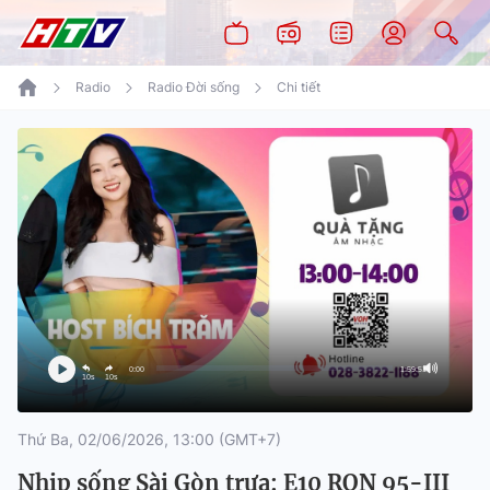
Radio
Radio Đời sống
Chi tiết
0:00
1:59:51
10s
10s
Thứ Ba, 02/06/2026, 13:00 (GMT+7)
Nhịp sống Sài Gòn trưa: E10 RON 95-III