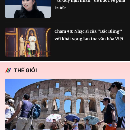
"tư duy nạn nhân" để bước về phía
trước
Chạm 5S: Nhạc sĩ của "Bắc Bling"
với khát vọng lan tỏa văn hóa Việt
THẾ GIỚI