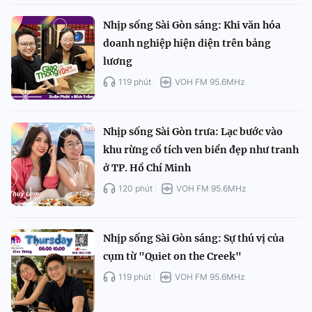
Nhịp sống Sài Gòn sáng: Khi văn hóa
doanh nghiệp hiện diện trên bảng
lương
119 phút
VOH FM 95.6MHz
Nhịp sống Sài Gòn trưa: Lạc bước vào
khu rừng cổ tích ven biển đẹp như tranh
ở TP. Hồ Chí Minh
120 phút
VOH FM 95.6MHz
Nhịp sống Sài Gòn sáng: Sự thú vị của
cụm từ "Quiet on the Creek"
119 phút
VOH FM 95.6MHz