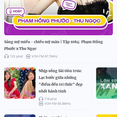
Sáng mỹ miều - chiều mỹ mãn | Tập 1084: Phạm Hồng
Phước x Thu Ngọc
120 phút
VOH FM 87.7MHz
Nhịp sống Sài Gòn trưa:
Lạc bước giữa những
"điểm đến tri thức" đẹp
nhất hành tinh
119 phút
VOH FM 95.6MHz