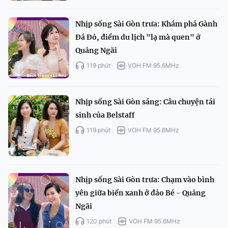
Nhịp sống Sài Gòn trưa: Khám phá Gành
Đá Đỏ, điểm du lịch "lạ mà quen" ở
Quảng Ngãi
119 phút
VOH FM 95.6MHz
Nhịp sống Sài Gòn sáng: Câu chuyện tái
sinh của Belstaff
119 phút
VOH FM 95.6MHz
Nhịp sống Sài Gòn trưa: Chạm vào bình
yên giữa biển xanh ở đảo Bé - Quảng
Ngãi
120 phút
VOH FM 95.6MHz