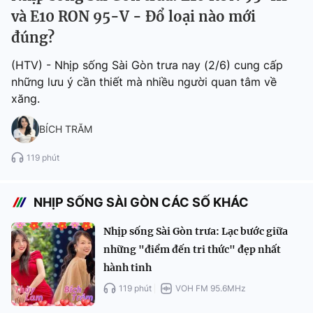
và E10 RON 95-V - Đổ loại nào mới
đúng?
(HTV) - Nhịp sống Sài Gòn trưa nay (2/6) cung cấp
những lưu ý cần thiết mà nhiều người quan tâm về
xăng.
BÍCH TRĂM
119 phút
NHỊP SỐNG SÀI GÒN CÁC SỐ KHÁC
Nhịp sống Sài Gòn trưa: Lạc bước giữa
những "điểm đến tri thức" đẹp nhất
hành tinh
119 phút
VOH FM 95.6MHz