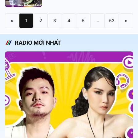
«
1
2
3
4
5
...
52
»
RADIO MỚI NHẤT