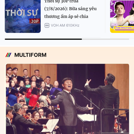
Thời sự 30P trưa
(7/8/2026): Bữa sáng yêu
thương ấm áp sẻ chia
VOH AM 610KHz
MULTIFORM